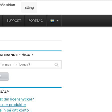
 här sidan
stäng
SUPPORT
FÖRETAG
ISTERANDE FRÅGOR
JÄLP
t din licensnyckel?
a ner produkter
 in på ditt konto