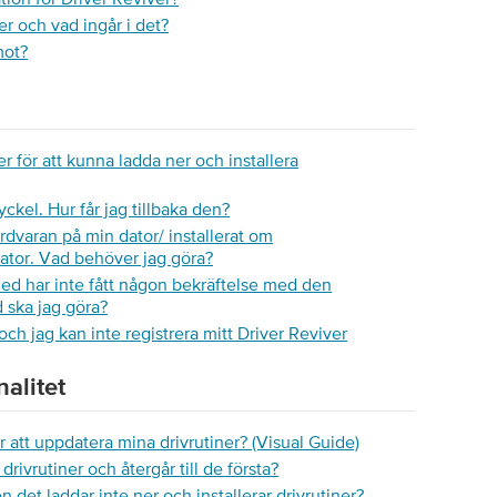
r och vad ingår i det?
mot?
er för att kunna ladda ner och installera
ckel. Hur får jag tillbaka den?
rdvaran på min dator/ installerat om
dator. Vad behöver jag göra?
ed har inte fått någon bekräftelse med den
 ska jag göra?
och jag kan inte registrera mitt Driver Reviver
alitet
 att uppdatera mina drivrutiner? (Visual Guide)
drivrutiner och återgår till de första?
 det laddar inte ner och installerar drivrutiner?