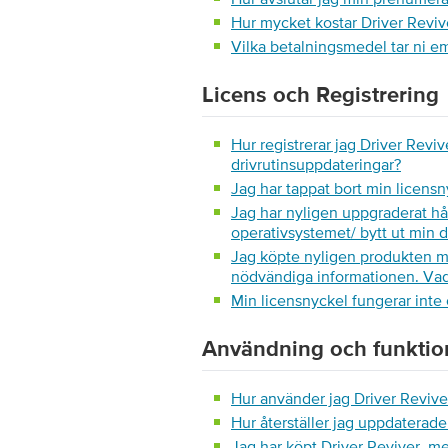
Hur mycket kostar Driver Revive
Vilka betalningsmedel tar ni e
Licens och Registrering
Hur registrerar jag Driver Reviv
drivrutinsuppdateringar?
Jag har tappat bort min licensny
Jag har nyligen uppgraderat hå
operativsystemet/ bytt ut min 
Jag köpte nyligen produkten m
nödvändiga informationen. Vad
Min licensnyckel fungerar inte 
Användning och funktion
Hur använder jag Driver Reviver
Hur återställer jag uppdaterade 
Jag har köpt Driver Reviver, men