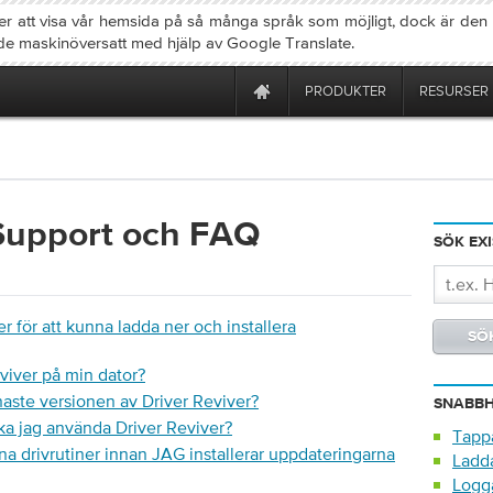
fter att visa vår hemsida på så många språk som möjligt, dock är den
de maskinöversatt med hjälp av Google Translate.
PRODUKTER
RESURSER
Support och FAQ
SÖK EX
er för att kunna ladda ner och installera
eviver på min dator?
naste versionen av Driver Reviver?
SNABBH
ska jag använda Driver Reviver?
Tappa
 drivrutiner innan JAG installerar uppdateringarna
Ladd
Logga