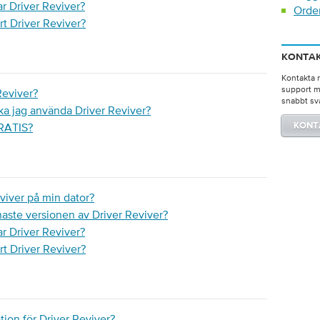
ar Driver Reviver?
Orde
ort Driver Reviver?
KONTAK
Kontakta 
support m
Reviver?
snabbt sv
ska jag använda Driver Reviver?
GRATIS?
KONT
eviver på min dator?
naste versionen av Driver Reviver?
ar Driver Reviver?
ort Driver Reviver?
ion för Driver Reviver?