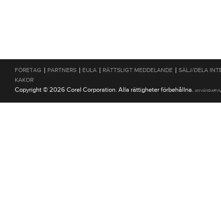
|
|
|
|
FÖRETAG
PARTNERS
EULA
RÄTTSLIGT MEDDELANDE
SÄLJ/DELA INT
KAKOR
Copyright © 2026 Corel Corporation. Alla rättigheter förbehållna.
ANVÄNDARVI