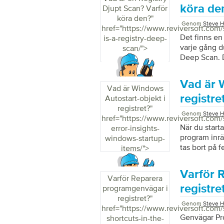
köra de
Djupt Scan? Varför
köra den?
"
Genom
Steve H
href="https://www.reviversoft.com/
Det finns en
is-a-registry-deep-
varje gång d
scan/">
Deep Scan. D
Reviver som 
toppen, och 
Vad är 
genomsökni
Vad är Windows
registre
Autostart-objekt i
registret?
"
Genom
Steve H
href="https://www.reviversoft.com/
När du start
error-insights-
program inrät
windows-startup-
tas bort på f
items/">
starta den vi
Windows-regi
Varför 
Varför Reparera
registre
programgenvägar i
registret?
"
Genom
Steve H
href="https://www.reviversoft.com
Genvägar Pro
shortcuts-in-the-