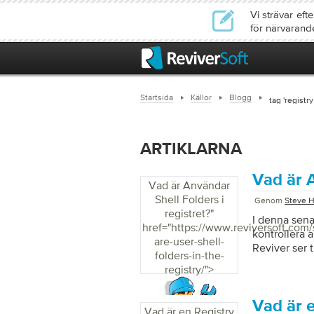
Vi strävar ef
för närvarand
Startsida
Källor
Blogg
tag 'registry
ARTIKLARNA
Vad är A
Vad är Användar
Shell Folders i
Genom
Steve H
registret?
"
I denna sena
href="https://www.reviversoft.com/
kontrollera a
are-user-shell-
Reviver ser t
folders-in-the-
registry/">
Vad är 
Vad är en Registry