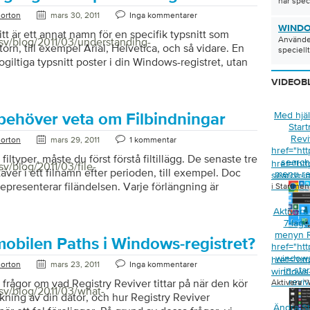
här speci
orton
mars 30, 2011
Inga kommentarer
WINDO
tt är ett annat namn för en specifik typsnitt som
Använder
/sv/blog/2011/03/understanding-
orn, till exempel Arial, Helvetica, och så vidare. En
speciellt
 ogiltiga typsnitt poster i din Windows-registret, utan
svarande teckensnitt installerade, kan krascha
VIDEOB
likationer.
Med hjäl
behöver veta om Filbindningar
Star
Revi
orton
mars 29, 2011
1 kommentar
href="ht
å filtyper, måste du först förstå filtillägg. De senaste tre
search-
href="ht
v/blog/2011/03/file-
stäver i ett filnamn efter perioden, till exempel. Doc
menu-re
search-i
representerar filändelsen. Varje förlängning är
i Startmen
d en filtyp. I det här fallet, är filtypen Microsoft
Aktiver
t. Varje program på datorn har en lista över filtyper
7-läge”
ippade med det, och din Windows-registret har en
menyn R
essa filtyper.
mobilen Paths i Windows-registret?
href="ht
window
href="ht
orton
mars 23, 2011
Inga kommentarer
in-sta
windows-
reviv
 frågor om vad Registry Reviver tittar på när den kör
Aktivera “
sv/blog/2011/03/what-
ing av din dator, och hur Registry Reviver
Ändra S