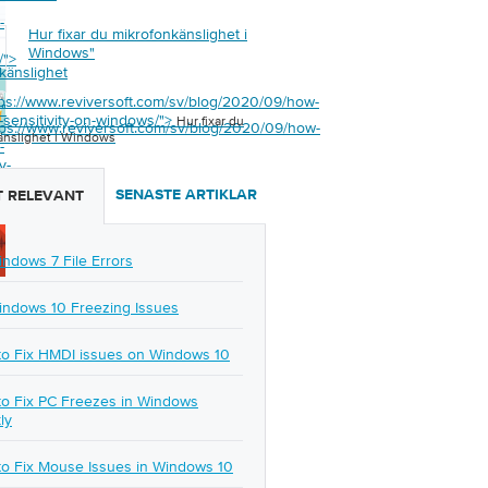
-
Hur fixar du mikrofonkänslighet i
Windows
"
/">
känslighet
tps://www.reviversoft.com/sv/blog/2020/09/how-
s
"
c-sensitivity-on-windows/">
Hur fixar du
tps://www.reviversoft.com/sv/blog/2020/09/how-
änslighet i Windows
-
y-
SENASTE ARTIKLAR
 RELEVANT
/">
indows 7 File Errors
indows 10 Freezing Issues
o Fix HMDI issues on Windows 10
o Fix PC Freezes in Windows
ly
o Fix Mouse Issues in Windows 10