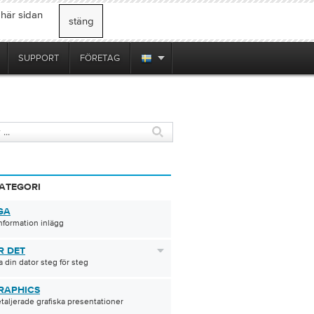
 här sidan
stäng
SUPPORT
FÖRETAG
KATEGORI
GA
nformation inlägg
R DET
 din dator steg för steg
RAPHICS
etaljerade grafiska presentationer