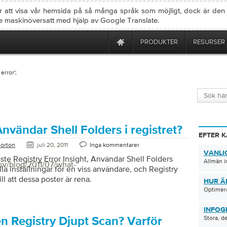
ter att visa vår hemsida på så många språk som möjligt, dock är den
e maskinöversatt med hjälp av Google Translate.
PRODUKTER
RESURSER
 error';
nvändar Shell Folders i registret?
EFTER 
orton
juli 20, 2011
Inga kommentarer
VANLI
ste Registry Error Insight, Användar Shell Folders
Allmän i
sv/blog/2011/07/what-
lla inställningar för en viss användare, och Registry
ill att dessa poster är rena.
HUR Ä
Optimera
INFOG
Stora, d
en Registry Djupt Scan? Varför