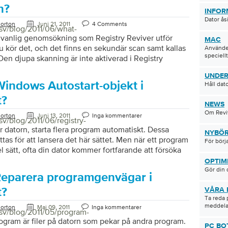
n?
INFOR
Dator ås
orton
Juni 21, 2011
4 Comments
sv/blog/2011/06/what-
 vanlig genomsökning som Registry Reviver utför
MAC
u kör det, och det finns en sekundär scan samt kallas
Använder
speciellt
en djupa skanning är inte aktiverad i Registry
standard, måste du klicka på knappen Skanna i
UNDER
välj djup skanning kryssrutan. Utför sedan
Windows Autostart-objekt i
Håll dat
ngen.
t?
NEWS
Om Reviv
orton
Juni 13, 2011
Inga kommentarer
sv/blog/2011/06/registry-
ar datorn, starta flera program automatiskt. Dessa
NYBÖR
tas för att lansera det här sättet. Men när ett program
För börj
el sätt, ofta din dator kommer fortfarande att försöka
d start. Det beror på registerposten finns kvar i
OPTIM
stret.
Gör din 
Reparera programgenvägar i
t?
VÅRA 
Ta reda 
meddela
orton
Maj 09, 2011
Inga kommentarer
/sv/blog/2011/05/program-
gram är filer på datorn som pekar på andra program.
PC BO