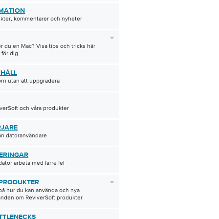
MATION
ikter, kommentarer och nyheter
 du en Mac? Visa tips och tricks här
 för dig.
HÅLL
orn utan att uppgradera
erSoft och våra produkter
JARE
an datoranvändare
ERINGAR
dator arbeta med färre fel
PRODUKTER
på hur du kan använda och nya
nden om ReviverSoft produkter
TTLENECKS