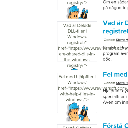
Om en sådan 
registry/">
på någonting
Vad är 
Vad är Delade
registre
DLL-filer i
Windows-
Genom
Steve H
registret?
"
Registry Revi
href="https://www.reviversoft.com/
program avins
are-shared-dlls-in-
död.
the-windows-
registry/">
Fel med 
Fel med hjälpfiler i
Windows
"
Genom
Steve H
href="https://www.reviversoft.com/
Hjälpfiler dy
with-help-files-in-
specialfiler
windows/">
Även om inne
hjälpfilen g
för att först
Förstå O