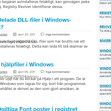
begäran avinstalleras felaktigt, kan genvägen peka
Dator el
. Registry Reviver identifierar dessa.
REGIS
Hur Wind
Delade DLL-filer i Windows-
t?
REVIV
Ta reda 
orton
april 25, 2011
Inga kommentarer
ver fixar vägar till DLL-filer som har brutits när ett
SÄKER
sv/blog/2011/04/what-
talleras felaktigt. Detta kan leda till blå skärmar av
WINDO
Användar
specifikt
hjälpfiler i Windows
WINDO
orton
april 05, 2011
Inga kommentarer
Använder
sv/blog/2011/04/errors-
speciellt
ker upp när du klickar på Hjälp i ett program. De är
 i Windows som lagras för sig, bort från programmet.
WINDO
hållet är skrivet av den som gjort ansökan, är
Använder
ränssnitt alla Windows. Hjälp-filer kan vara avgörande
speciellt
å hur en komplicerad applikation fungerar.
WINDO
Använder
giltiga Font poster i registret