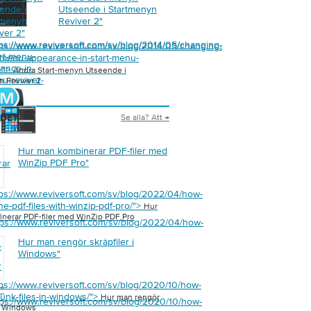
ende i
Utseende i Startmenyn
tmenyn
Reviver 2
"
ver 2
"
tps://www.reviversoft.com/sv/blog/2014/05/changing-
tps://www.reviversoft.com/sv/blog/2014/05/changing-
art-menu-
t-menu-appearance-in-start-menu-
ance-in-
2/">
Ändra Start-menyn Utseende i
nu-reviver-
n Reviver 2
Se alla? Att →
 DET
Hur man kombinerar PDF-filer med
WinZip PDF Pro
"
rar
tps://www.reviversoft.com/sv/blog/2022/04/how-
e-pdf-files-with-winzip-pdf-pro/">
Hur
"
nerar PDF-filer med WinZip PDF Pro
tps://www.reviversoft.com/sv/blog/2022/04/how-
Hur man rengör skräpfiler i
-
Windows
"
r
tps://www.reviversoft.com/sv/blog/2020/10/how-
s
"
junk-files-in-windows/">
Hur man rengör
tps://www.reviversoft.com/sv/blog/2020/10/how-
 i Windows