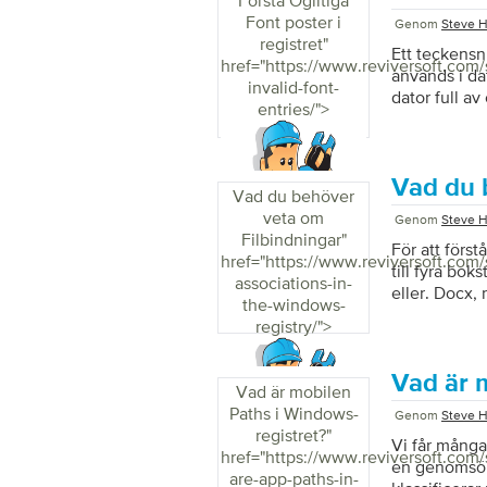
Förstå Ogiltiga
Font poster i
Genom
Steve H
registret
"
Ett teckensni
href="https://www.reviversoft.com
används i dat
invalid-font-
dator full av
entries/">
faktiska mot
specifika app
Vad du 
Vad du behöver
veta om
Genom
Steve H
Filbindningar
"
För att först
href="https://www.reviversoft.com/s
till fyra bok
associations-in-
eller. Docx, 
the-windows-
associerad me
registry/">
Word-dokumen
som är förkn
historia av d
Vad är 
Vad är mobilen
Paths i Windows-
Genom
Steve H
registret?
"
Vi får många
href="https://www.reviversoft.com/
en genomsökn
are-app-paths-in-