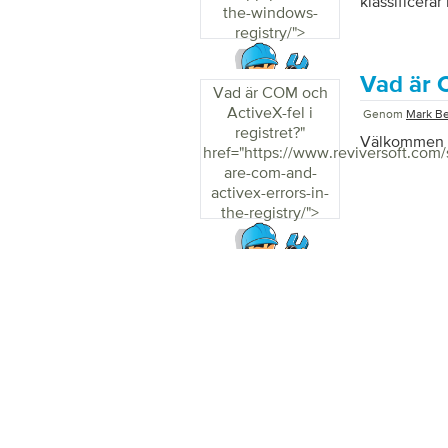
klassificerar
the-windows-
skriver en s
registry/">
datorn som R
viktiga för d
vara mer tek
Vad är C
Vad är COM och
frågor i kom
ActiveX-fel i
Genom
Mark B
registret?
"
Välkommen til
href="https://www.reviversoft.com
are-com-and-
activex-errors-in-
the-registry/">