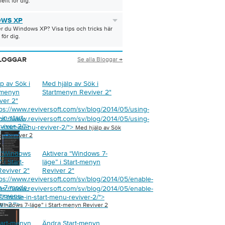
ellt för dig.
WS XP
 du Windows XP? Visa tips och tricks här
 för dig.
Se alla Bloggar →
LOGGAR
p av Sök i
Med hjälp av Sök i
tmenyn
Startmenyn Reviver 2
"
ver 2
"
tps://www.reviversoft.com/sv/blog/2014/05/using-
in-start-
tps://www.reviversoft.com/sv/blog/2014/05/using-
viver-2/">
n-start-menu-reviver-2/">
Med hjälp av Sök
yn Reviver 2
a “Windows
Aktivera “Windows 7-
 i Start-
läge” i Start-menyn
eviver 2
"
Reviver 2
"
tps://www.reviversoft.com/sv/blog/2014/05/enable-
s-7-mode-
tps://www.reviversoft.com/sv/blog/2014/05/enable-
rt-menu-
7-mode-in-start-menu-reviver-2/">
er-2/">
Windows 7-läge” i Start-menyn Reviver 2
tart-menyn
Ändra Start-menyn