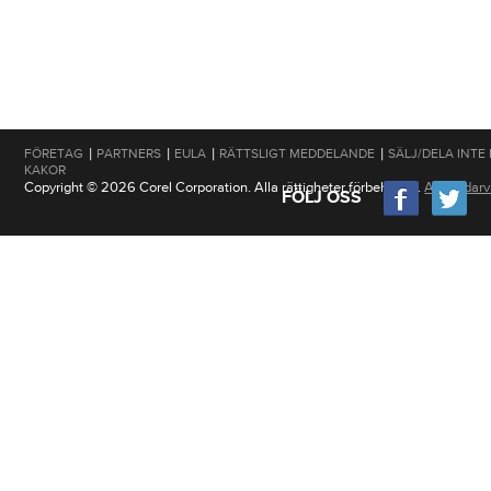
|
|
|
|
FÖRETAG
PARTNERS
EULA
RÄTTSLIGT MEDDELANDE
SÄLJ/DELA INTE
KAKOR
Copyright © 2026 Corel Corporation. Alla rättigheter förbehållna.
Användarvi
FÖLJ OSS