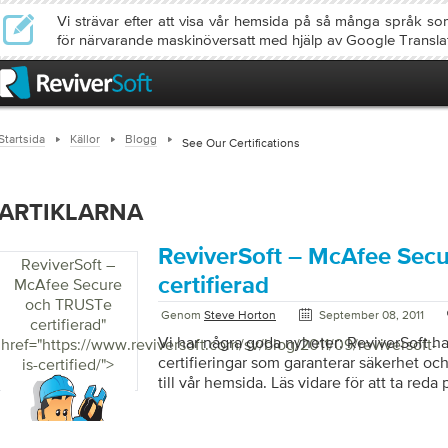
Vi strävar efter att visa vår hemsida på så många språk so
för närvarande maskinöversatt med hjälp av Google Transla
Startsida
Källor
Blogg
See Our Certifications
ARTIKLARNA
ReviverSoft – McAfee Sec
ReviverSoft –
certifierad
McAfee Secure
och TRUSTe
Genom
Steve Horton
September 08, 2011
certifierad
"
Vi har några goda nyheter: ReviverSoft har
href="https://www.reviversoft.com/sv/blog/2011/09/reviversoft-
certifieringar som garanterar säkerhet och
is-certified/">
till vår hemsida. Läs vidare för att ta r
McAfee Secure.