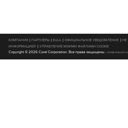
|
|
|
|
КОМПАНИЯ
ПАРТНЁРЫ
EULA
ОФИЦИАЛЬНОЕ УВЕДОМЛЕНИЕ
НЕ
|
ИНФОРМАЦИЕЙ
УПРАВЛЕНИЕ МОИМИ ФАЙЛАМИ COOKIE
Copyright © 2026 Corel Corporation. Все права защищены.
УСЛОВИЯ ЭКСПЛУ