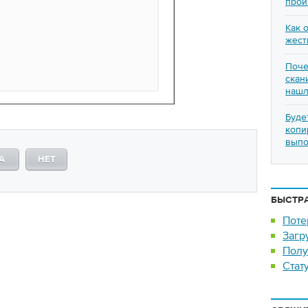
прои
Как 
жест
Поче
скан
нашл
Буде
копи
выпо
А
НЕТ
БЫСТР
Поте
Загр
Полу
Стат