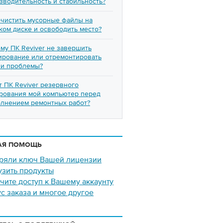
зводительность и стабильность?
очистить мусорные файлы на
ком диске и освободить место?
му ПК Reviver не завершить
ирование или отремонтировать
и проблемы?
т ПК Reviver резервного
рования мой компьютер перед
лнением ремонтных работ?
АЯ ПОМОЩЬ
ряли ключ Вашей лицензии
узить продукты
чите доступ к Вашему аккаунту
ус заказа и многое другое