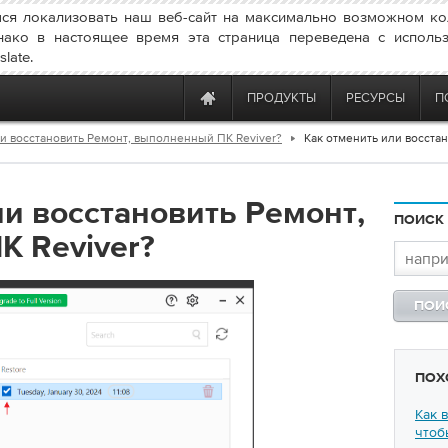
ся локализовать наш веб-сайт на максимально возможном ко
нако в настоящее время эта страница переведена с исполь
late.
ПРОДУКТЫ
РЕСУРСЫ
П
ли восстановить Ремонт, выполненный ПК Reviver?
Как отменить или восста
ли восстановить Ремонт,
ПОИСК
 Reviver?
ПОХ
Как 
чтоб