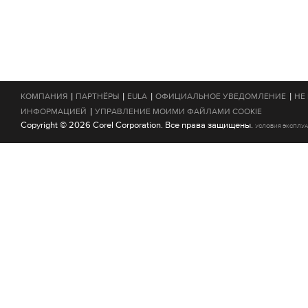
|
|
|
|
КОМПАНИЯ
ПАРТНЁРЫ
EULA
ОФИЦИАЛЬНОЕ УВЕДОМЛЕНИЕ
НЕ
|
ИНФОРМАЦИЕЙ
УПРАВЛЕНИЕ МОИМИ ФАЙЛАМИ COOKIE
Copyright © 2026 Corel Corporation. Все права защищены.
УСЛОВИЯ ЭКСПЛУ