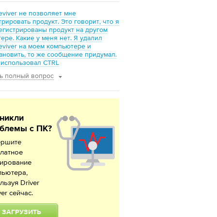
Reviver не позволяет мне
трировать продукт. Это говорит, что я
егистрированы продукт на другом
ере. Какие у меня нет. Я удалил
Reviver на моем компьютере и
ановить, то же сообщение придумал.
 использовал CTRL
ь полный вопрос
никли
блемы с ПК?
ершите
латное
нирование
пьютера,
льзуя Driver
ver сейчас.
ЗАГРУЗИТЬ