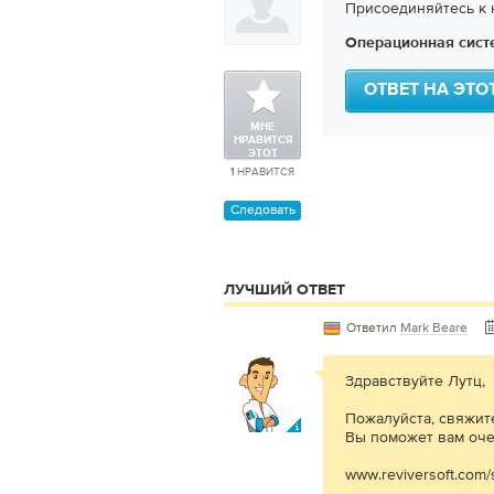
Присоединяйтесь к н
Операционная сист
ОТВЕТ НА ЭТО
МНЕ
НРАВИТСЯ
ЭТОТ
ВОПРОС
1
НРАВИТСЯ
Следовать
ЛУЧШИЙ ОТВЕТ
Ответил
Mark Beare
Здравствуйте Лутц,
Пожалуйста, свяжит
Вы поможет вам оче
www.reviversoft.com/