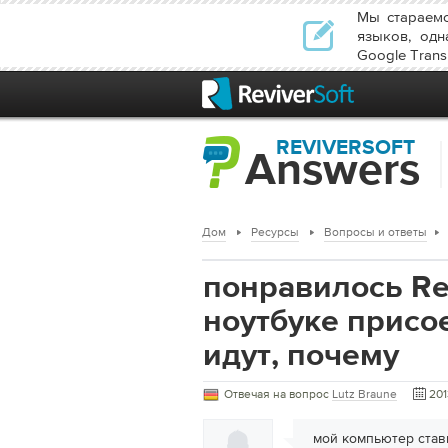
Мы стараемс
языков, одн
Google Transl
REVIVERSOFT
Answers
Дом
Ресурсы
Вопросы и ответы
понравилось Re
ноутбуке присое
идут, почему
Отвечая на вопрос
Lutz Braune
201
мой компьютер стави