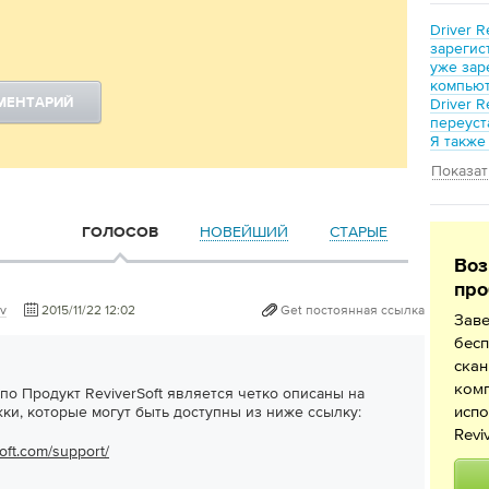
Driver 
зарегис
уже зар
компьют
Driver 
МЕНТАРИЙ
переуст
Я также
Показат
НОВЕЙШИЙ
СТАРЫЕ
ГОЛОСОВ
Воз
про
v
2015/11/22 12:02
Get постоянная ссылка
Зав
бесп
ска
ком
о Продукт ReviverSoft является четко описаны на
испо
ки, которые могут быть доступны из ниже ссылку:
Revi
oft.com/support/