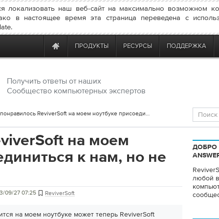
я локализовать наш веб-сайт на максимально возможном ко
ако в настоящее время эта страница переведена с исполь
ate.
ПРОДУКТЫ
РЕСУРСЫ
ПОДДЕРЖКА
Получить ответы от наших
Сообщество компьютерных экспертов
понравилось ReviverSoft на моем ноутбуке присоединиться к нам, но не идут, почему
viverSoft на моем
ДОБРО 
диниться к нам, но не
ANSWE
Reviver
любой в
компьют
3/09/27 07:25
ReviverSoft
сообщес
тся на моем ноутбуке может теперь ReviverSoft