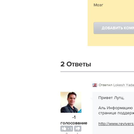
Мозг
ДОБАВИТЬ КОМ
2 Ответы
Ответил
Lokesh Yada
Привет Лутц,
Аль Информацию п
странице поддерж
-1
голосование
http://www.revivers
0
1