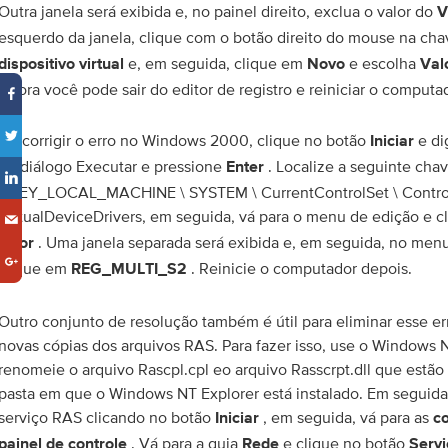
Outra janela será exibida e, no painel direito, exclua o valor do
V
esquerdo da janela, clique com o botão direito do mouse na ch
e, em seguida, clique em
e escolha
dispositivo virtual
Novo
Val
Agora você pode sair do editor de registro e reiniciar o computa
Ao corrigir o erro no Windows 2000, clique no botão
e di
Iniciar
de diálogo Executar e pressione
. Localize a seguinte chav
Enter
HKEY_LOCAL_MACHINE \ SYSTEM \ CurrentControlSet \ Control
VirtualDeviceDrivers, em seguida, vá para o menu de edição e 
. Uma janela separada será exibida e, em seguida, no men
valor
clique em
. Reinicie o computador depois.
REG_MULTI_S2
Outro conjunto de resolução também é útil para eliminar esse err
novas cópias dos arquivos RAS. Para fazer isso, use o Windows 
renomeie o arquivo Rascpl.cpl eo arquivo Rasscrpt.dll que estã
pasta em que o Windows NT Explorer está instalado. Em seguida
serviço RAS clicando no botão
, em seguida, vá para as
Iniciar
c
. Vá para a guia
e clique no botão
painel de controle
Rede
Servi