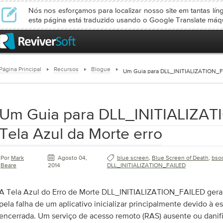
Nós nos esforçamos para localizar nosso site em tantas lín
esta página está traduzido usando o Google Translate máq
Página Principal
Recursos
Blogue
Um Guia para DLL_INITIALIZATION_FA
Um Guia para DLL_INITIALIZA
Tela Azul da Morte erro
Por
Mark
Agosto 04,
blue screen
,
Blue Screen of Death
,
bso
Beare
2014
DLL_INITIALIZATION_FAILED
A Tela Azul do Erro de Morte DLL_INITIALIZATION_FAILED gera
pela falha de um aplicativo inicializar principalmente devido à e
encerrada. Um serviço de acesso remoto (RAS) ausente ou dan