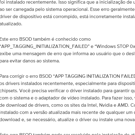
foi instalado recentemente. Isso significa que a inicialização de 
ao ser carregada pelo sistema operacional. Esse erro geralmen
driver de dispositivo está corrompido, está incorretamente insta
atualizado.
Este erro BSOD também é conhecido como
“APP_TAGGING_INITIALIZATION_FAILED” e “Windows STOP 0x
exibe uma mensagem de erro que informa ao usuário que o desl
para evitar danos ao sistema.
Para corrigir o erro BSOD “APP TAGGING INITIALIZATION FAILED”
os drivers instalados recentemente, especialmente para disposit
chipsets. Você precisa verificar o driver instalado para garantir 
com o sistema e o adaptador de vídeo instalado. Para fazer isso, vi
de download de drivers, como os sites da Intel, Nvidia e AMD. C
instalado com a versão atualizada mais recente de qualquer um 
download e, se necessário, atualize o driver ou instale uma nova
Este erro BSOD também pode ser resolvido pela instalação de a