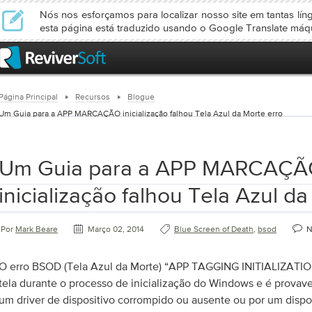
Nós nos esforçamos para localizar nosso site em tantas lín
esta página está traduzido usando o Google Translate máq
Página Principal
Recursos
Blogue
Um Guia para a APP MARCAÇÃO inicialização falhou Tela Azul da Morte erro
Um Guia para a APP MARCAÇ
inicialização falhou Tela Azul da
Por
Mark Beare
Março 02, 2014
Blue Screen of Death
,
bsod
N
O erro BSOD (Tela Azul da Morte) “APP TAGGING INITIALIZATI
tela durante o processo de inicialização do Windows e é prova
um driver de dispositivo corrompido ou ausente ou por um dispo