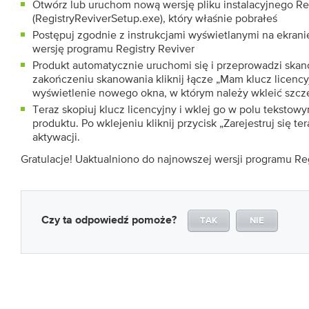
Otwórz lub uruchom nową wersję pliku instalacyjnego Re
(RegistryReviverSetup.exe), który właśnie pobrałeś
Postępuj zgodnie z instrukcjami wyświetlanymi na ekrani
wersję programu Registry Reviver
Produkt automatycznie uruchomi się i przeprowadzi skano
zakończeniu skanowania kliknij łącze „Mam klucz licenc
wyświetlenie nowego okna, w którym należy wkleić szczeg
Teraz skopiuj klucz licencyjny i wklej go w polu tekstow
produktu. Po wklejeniu kliknij przycisk „Zarejestruj się t
aktywacji.
Gratulacje! Uaktualniono do najnowszej wersji programu Reg
Czy ta odpowiedź pomoże?
TAK
NIE