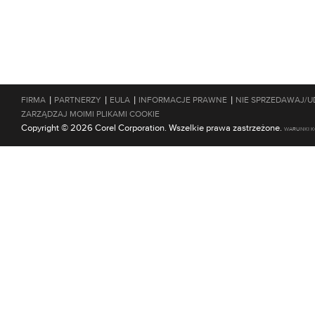
|
|
|
|
FIRMA
PARTNERZY
EULA
INFORMACJE PRAWNE
NIE SPRZEDAWAJ/U
ZARZĄDZAJ MOIMI PLIKAMI COOKIE
Copyright © 2026 Corel Corporation. Wszelkie prawa zastrzeżone.
WARUNKI K