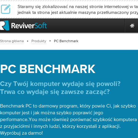
Staramy się zlokalizować na naszej stronie internetowej w ta
jednak ta strona jest aktualnie maszyna przetłumaczony prz
Strona główna
Produkty
PC Benchmark
PC BENCHMARK
Czy Twój komputer wydaje się powoli?
Trwa co wydaje się zawsze zacząć?
Benchmark PC to darmowy program, który powie Ci, jak szybko
komputer jest i jak można szybko poprawić jego
performance.You może również porównać szybkość komputera
z przyjaciółmi i innych ludzi, którzy korzystali z aplikacji.
Wypróbuj za darmo!