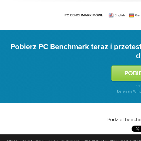
English
Ger
PC BENCHMARK MÓWI:
Pobierz PC Benchmark teraz i przetest
d
1.1
Działa na Wind
Podziel bench