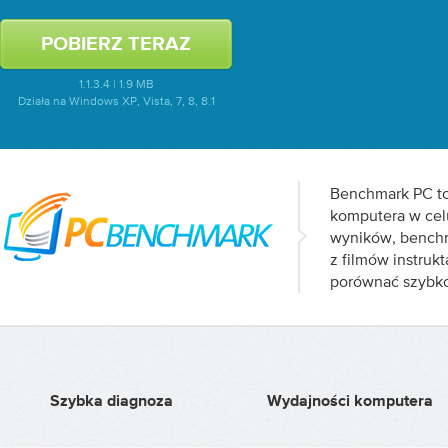
1.1.3.4 | 1.9 MB
Działa na Windows XP, Vista, 7, 8, 8.1
Benchmark PC to
komputera w celu
wyników, benchm
z filmów instruk
porównać szybko
Szybka diagnoza
Wydajności komputera