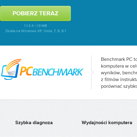
1.1.3.4 | 1.9 MB
Działa na Windows XP, Vista, 7, 8, 8.1
Benchmark PC to
komputera w celu
wyników, benchm
z filmów instruk
porównać szybko
Szybka diagnoza
Wydajności komputera