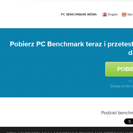
English
Ger
PC BENCHMARK MÓWI:
Pobierz PC Benchmark teraz i przetest
d
1.1
Działa na Wind
Podziel bench