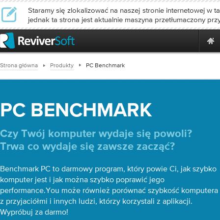
Staramy się zlokalizować na naszej stronie internetowej w ta
jednak ta strona jest aktualnie maszyna przetłumaczony prz
Strona główna
Produkty
PC Benchmark
PC BENCHMARK
Czy Twój komputer wydaje się powoli?
Trwa co wydaje się zawsze zacząć?
Benchmark PC to darmowy program, który powie Ci, jak szybko
komputer jest i jak można szybko poprawić jego
performance.You może również porównać szybkość komputera
z przyjaciółmi i innych ludzi, którzy korzystali z aplikacji.
Wypróbuj za darmo!