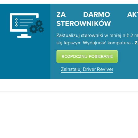
ZA DARMO AKTU
STEROWNIKÓW
Zaktualizuj sterowniki w mniej niż 2 m
się lepszym Wydajność komputera -
Z
Zainstaluj Driver Reviver