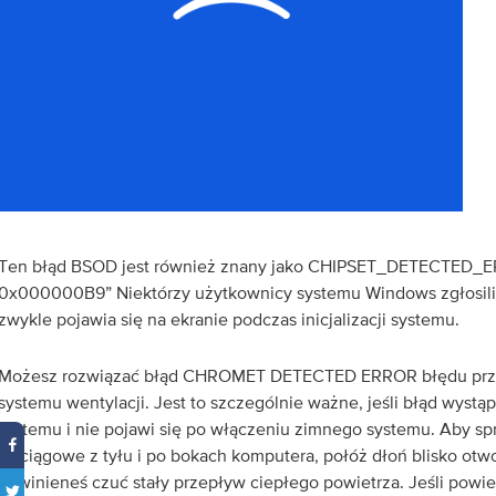
Ten błąd BSOD jest również znany jako CHIPSET_DETECTED_E
0x000000B9” Niektórzy użytkownicy systemu Windows zgłosili t
zwykle pojawia się na ekranie podczas inicjalizacji systemu.
Możesz rozwiązać błąd CHROMET DETECTED ERROR błędu prz
systemu wentylacji. Jest to szczególnie ważne, jeśli błąd wystąp
systemu i nie pojawi się po włączeniu zimnego systemu. Aby sp
wyciągowe z tyłu i po bokach komputera, połóż dłoń blisko otw
Powinieneś czuć stały przepływ ciepłego powietrza. Jeśli powiet