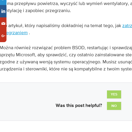
nie ma przepływu powietrza, wyczyść lub wymień wentylatory, 
wentylację i zapobiec przegrzaniu.
Oto artykuł, który napisaliśmy dokładniej na temat tego, jak
zatr
przegrzaniem
.
Można również rozwiązać problem BSOD, restartując i sprawdzaj
sprzętu Microsoft, aby sprawdzić, czy ostatnio zainstalowane ster
zgodne z używaną wersją systemu operacyjnego. Musisz usunąć
urządzenia i sterowniki, które nie są kompatybilne z twoim sy
YES
Was this post helpful?
NO