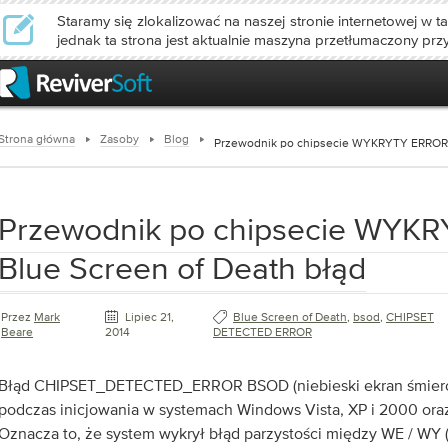
Staramy się zlokalizować na naszej stronie internetowej w ta
jednak ta strona jest aktualnie maszyna przetłumaczony prz
Strona główna
Zasoby
Blog
Przewodnik po chipsecie WYKRYTY ERROR B
Przewodnik po chipsecie WYK
Blue Screen of Death błąd
Przez
Mark
Lipiec 21,
Blue Screen of Death
,
bsod
,
CHIPSET
Beare
2014
DETECTED ERROR
Błąd CHIPSET_DETECTED_ERROR BSOD (niebieski ekran śmierci
podczas inicjowania w systemach Windows Vista, XP i 2000 oraz
Oznacza to, że system wykrył błąd parzystości między WE / WY (I