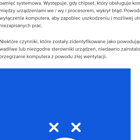
pamięć systemowa. Występuje, gdy chipset, który obsługuje kom
między urządzeniami we / wy i procesorem, wykrył błąd. Powod
wyłączenie komputera, aby zapobiec uszkodzeniu i możliwej ut
niezapisanych prac.
Niektóre czynniki, które zostały zidentyfikowane jako powoduj
wadliwe lub niezgodne sterowniki urządzeń, niedawno zainstalo
przegrzanie komputera z powodu złej wentylacji.