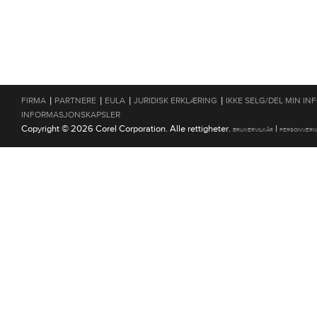
|
|
|
|
FIRMA
PARTNERE
EULA
JURIDISK ERKLÆRING
IKKE SELG/DEL MIN I
INFORMASJONSKAPSLER
Copyright © 2026 Corel Corporation. Alle rettigheter.
|
BRUKERVILKÅR
PERSONVERN