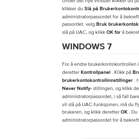
Under det nye vinduet klikker du p
klikker du
Slå på Brukerkontokontr
administratorpassordet for å bekreft
passordet, velg
Bruk brukerkontoko
slå på UAC, og klikk
å bekref
OK for
WINDOWS 7
For å endre brukerkontokontrollen
deretter
. Klikk på
Kontrollpanel
Br
. H
brukerkontokontrollinnstillinger
stillingen, og klikk d
Never Notify-
administratorpassordet, i så fall ba
vil slå på UAC-funksjonen, må du fly
brukeren, og klikk deretter
. Du 
OK
administratorpassordet for å bekref