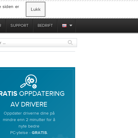
 siden er
Lukk
R
SUPPORT
BEDRIFT
OPPDATERING
RATIS
AV DRIVERE
Oppdater driverne dine på
mindre enn 2 minutter for å
nyte bedre
PC-ytelse -
.
GRATIS