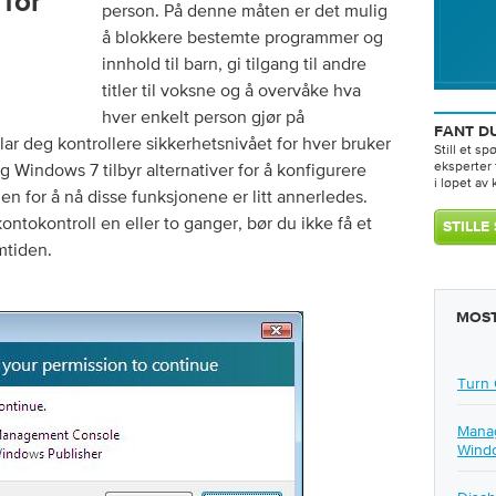
 for
person. På denne måten er det mulig
å blokkere bestemte programmer og
innhold til barn, gi tilgang til andre
titler til voksne og å overvåke hva
hver enkelt person gjør på
FANT DU
lar deg kontrollere sikkerhetsnivået for hver bruker
Still et sp
eksperter 
Windows 7 tilbyr alternativer for å konfigurere
i løpet av k
n for å nå disse funksjonene er litt annerledes.
ontokontroll en eller to ganger, bør du ikke få et
mtiden.
MOST
Turn 
Manag
Wind