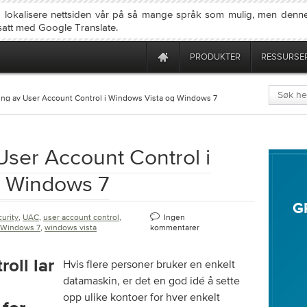
å lokalisere nettsiden vår på så mange språk som mulig, men denne
rsatt med Google Translate.
PRODUKTER
RESSURSE
ing av User Account Control i Windows Vista og Windows 7
User Account Control i
g Windows 7
G
curity
,
UAC
,
user account control
,
Ingen
Windows 7
,
windows vista
kommentarer
Hvis flere personer bruker en enkelt
datamaskin, er det en god idé å sette
opp ulike kontoer for hver enkelt