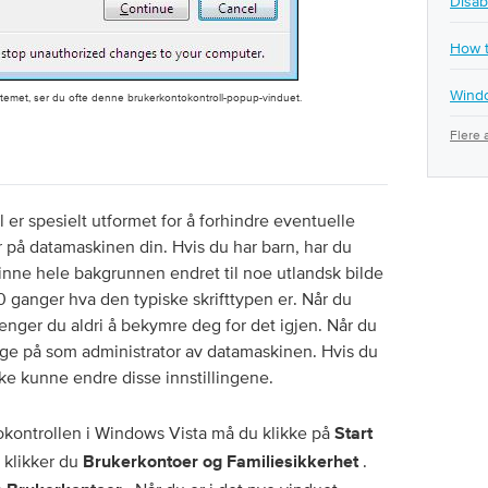
Disab
How t
Windo
stemet, ser du ofte denne brukerkontokontroll-popup-vinduet.
Flere a
er spesielt utformet for å forhindre eventuelle
 på datamaskinen din. Hvis du har barn, har du
 finne hele bakgrunnen endret til noe utlandsk bilde
l 10 ganger hva den typiske skrifttypen er. Når du
renger du aldri å bekymre deg for det igjen. Når du
ge på som administrator av datamaskinen. Hvis du
ikke kunne endre disse innstillingene.
okontrollen i Windows Vista må du klikke på
Start
 klikker du
.
Brukerkontoer og Familiesikkerhet