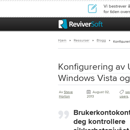
Vi bestrever 
for tiden ove
Hjem
Ressurser
Blogg
Konfigurer
Konfigurering av 
Windows Vista o
Av
Steve
August 02,
se
Horton
2013
users
,
Brukerkontokontroll lar
deg kontrollere