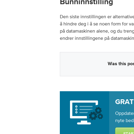
Bunninnstilling
Den siste innstillingen er alternativ
å hindre deg i å se noen form for va
på datamaskinen alene, og du tren
endrer innstillingene på datamaskin
Was this pos
GRAT
Oppdater
nyte bed