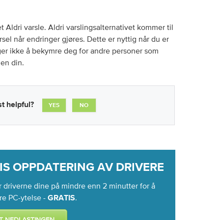
et Aldri varsle. Aldri varslingsalternativet kommer til
rsel når endringer gjøres. Dette er nyttig når du er
ger ikke å bekymre deg for andre personer som
en din.
t helpful?
YES
NO
IS OPPDATERING AV DRIVERE
 driverne dine på mindre enn 2 minutter for å
re PC-ytelse -
.
GRATIS