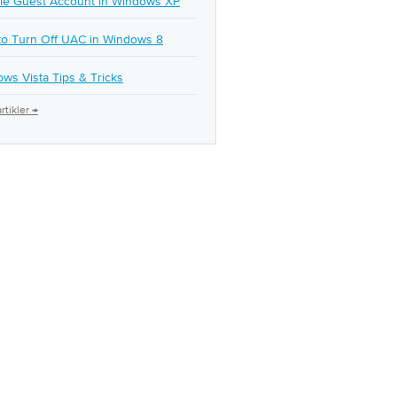
le Guest Account in Windows XP
o Turn Off UAC in Windows 8
ws Vista Tips & Tricks
rtikler →