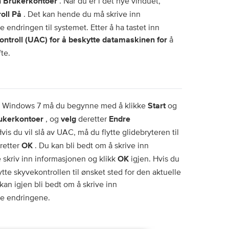
å
. Når du er i det nye vinduet,
Brukerkontoer
. Det kan hende du må skrive inn
oll På
e endringen til systemet. Etter å ha tastet inn
å
ntroll (UAC) for å beskytte datamaskinen for
te.
 i Windows 7 må du begynne med å klikke
og
Start
, og
deretter
ukerkontoer
velg
Endre
vis du vil slå av UAC, må du flytte glidebryteren til
eretter
. Du kan bli bedt om å skrive inn
OK
re skriv inn informasjonen og klikk
igjen. Hvis du
OK
tte skyvekontrollen til ønsket sted for den aktuelle
kan igjen bli bedt om å skrive inn
te endringene.