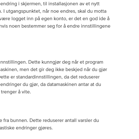
ndring i skjermen, til installasjonen av et nytt
m. I utgangspunktet, når noe endres, skal du motta
 være logget inn på egen konto, er det en god ide å
 hvis noen bestemmer seg for å endre innstillingene
innstillingen. Dette kunngjør deg når et program
askinen, men det gir deg ikke beskjed når du gjør
ette er standardinnstillingen, da det reduserer
v endringer du gjør, da datamaskinen antar at du
 trenger å vite.
e fra bunnen. Dette reduserer antall varsler du
astiske endringer gjøres.