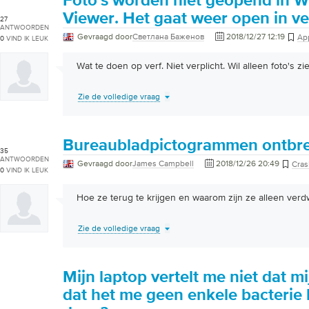
Foto's worden niet geopend in 
Viewer. Het gaat weer open in ve
27
ANTWOORDEN
Gevraagd door
Светлана Баженов
2018/12/27 12:19
App
0
VIND IK LEUK
Wat te doen op verf. Niet verplicht. Wil alleen foto's z
Zie de volledige vraag
Bureaubladpictogrammen ontbr
35
ANTWOORDEN
Gevraagd door
James Campbell
2018/12/26 20:49
Cra
0
VIND IK LEUK
Hoe ze terug te krijgen en waarom zijn ze alleen ver
Zie de volledige vraag
Mijn laptop vertelt me niet dat mi
dat het me geen enkele bacterie h