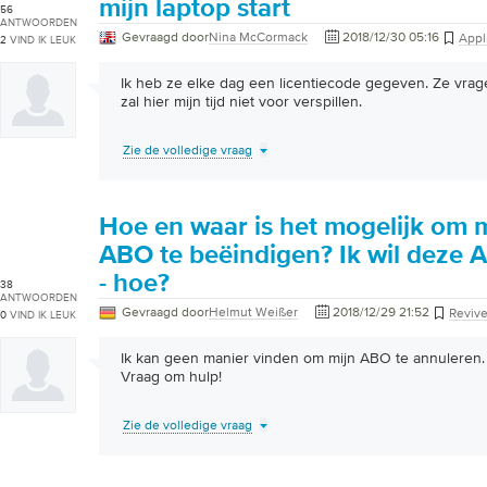
mijn laptop start
56
ANTWOORDEN
Gevraagd door
Nina McCormack
2018/12/30 05:16
Appl
2
VIND IK LEUK
Ik heb ze elke dag een licentiecode gegeven. Ze vra
zal hier mijn tijd niet voor verspillen.
Zie de volledige vraag
Hoe en waar is het mogelijk om m
ABO te beëindigen? Ik wil deze 
- hoe?
38
ANTWOORDEN
Gevraagd door
Helmut Weißer
2018/12/29 21:52
Revive
0
VIND IK LEUK
Ik kan geen manier vinden om mijn ABO te annuleren.
Vraag om hulp!
Zie de volledige vraag