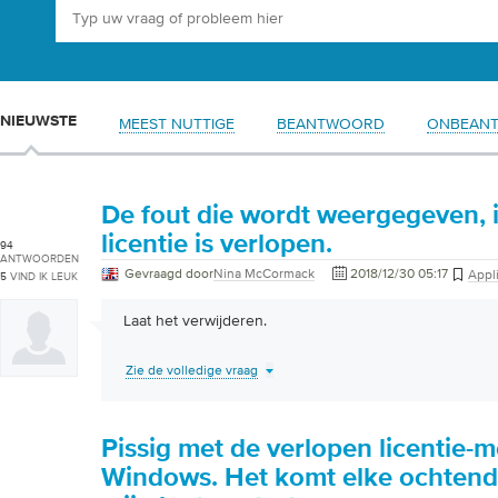
NIEUWSTE
MEEST NUTTIGE
BEANTWOORD
ONBEAN
De fout die wordt weergegeven, 
licentie is verlopen.
94
ANTWOORDEN
Gevraagd door
Nina McCormack
2018/12/30 05:17
Appl
5
VIND IK LEUK
Laat het verwijderen.
Zie de volledige vraag
Pissig met de verlopen licentie-
Windows. Het komt elke ochtend 