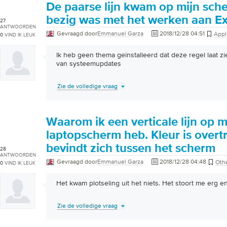
De paarse lijn kwam op mijn sche
bezig was met het werken aan Ex
27
ANTWOORDEN
Gevraagd door
Emmanuel Garza
2018/12/28 04:51
Appl
0
VIND IK LEUK
Ik heb geen thema geïnstalleerd dat deze regel laat zi
van systeemupdates
Zie de volledige vraag
Waarom ik een verticale lijn op m
laptopscherm heb. Kleur is overt
bevindt zich tussen het scherm
28
ANTWOORDEN
Gevraagd door
Emmanuel Garza
2018/12/28 04:48
Oth
0
VIND IK LEUK
Het kwam plotseling uit het niets. Het stoort me erg en
Zie de volledige vraag