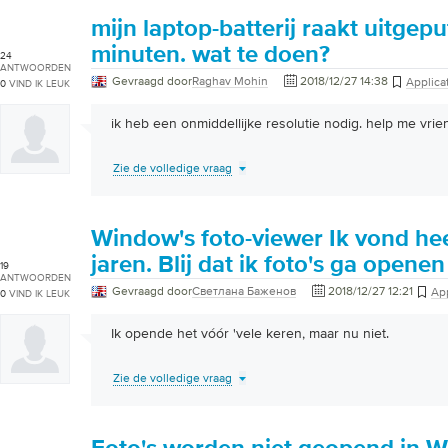
mijn laptop-batterij raakt uitgepu
minuten. wat te doen?
24
ANTWOORDEN
Gevraagd door
Raghav Mohin
2018/12/27 14:38
Applica
0
VIND IK LEUK
ik heb een onmiddellijke resolutie nodig. help me vrien
Zie de volledige vraag
Window's foto-viewer Ik vond hee
jaren. Blij dat ik foto's ga openen
19
ANTWOORDEN
Gevraagd door
Светлана Баженов
2018/12/27 12:21
App
0
VIND IK LEUK
Ik opende het vóór 'vele keren, maar nu niet.
Zie de volledige vraag