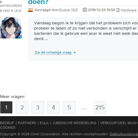
doen?
9
ANTWOORDEN
Gevraagd door
Duque 1125
2018/12/26 19:58
Hardware
0
VIND IK LEUK
Vandaag begon ik te krijgen dat het probleem zich vo
probeer te laden of zo niet verbonden is verschijnt e
bacteriën die ik gebruik een acer ik weet niet welk de
denk
...
Zie de volledige vraag
Meer vragen:
...
1
2
3
4
5
215
|
|
|
|
BEDRIJF
PARTNERS
EULA
JURIDISCHE MEDEDELING
VERKOOP/DEEL MIJN
COOKIES
Gebruiksvoorwa
Copyright © 2026 Corel Corporation. Alle rechten voorbehouden.