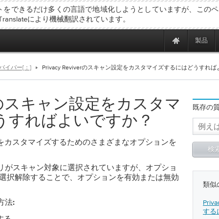
トをできるだけ多くの言語で地域化しようとしていますが、このペ
 Translateにより機械翻訳されています。
製品
バイバー[：]
Privacy Reviverのスキャン設定をカスタマイズするにはどうすれ
viverのスキャン設定をカスタマ
既存の
うすればよいですか？
キャン設定をカスタマイズするためのさまざまなオプションを
リがスキャン対象に選択されていますが、オプショ
は選択解除することで、オプションを有効または無効
類似
Pri
法:
する
する