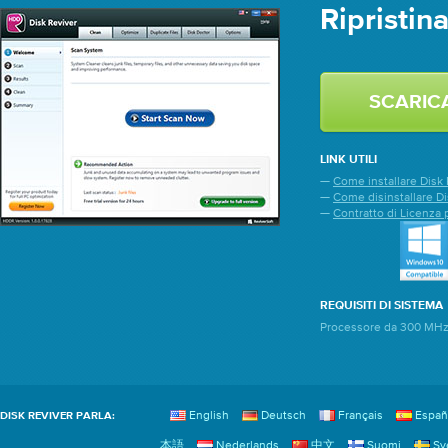
Ripristin
SCARIC
LINK UTILI
—
Come installare Disk 
—
Come disinstallare Di
—
Contratto di Licenza 
REQUISITI DI SISTEMA
Processore da 300 MHz 
English
Deutsch
Français
Españ
DISK REVIVER PARLA:
本語
Nederlands
中文
Suomi
Sv