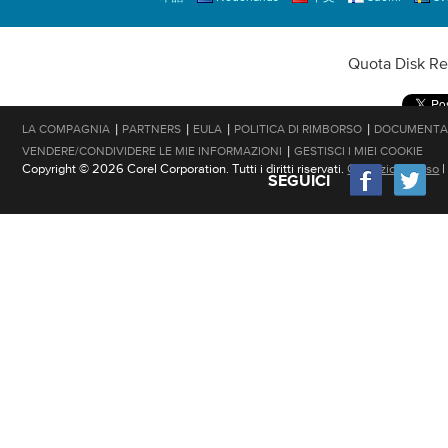
Quota Disk Rev
|
|
|
|
LA COMPAGNIA
PARTNERS
EULA
POLITICA DI RIMBORSO
DOCUMENTA
|
VENDERE/CONDIVIDERE LE MIE INFORMAZIONI
GESTISCI I MIEI COOKIE
Copyright © 2026 Corel Corporation. Tutti i diritti riservati.
Condizioni d'uso
SEGUICI