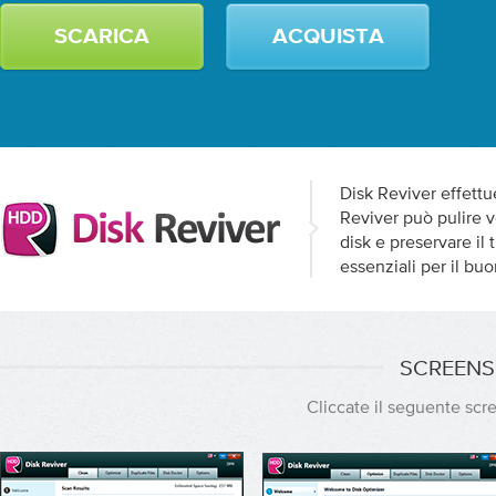
SCARICA
ACQUISTA
Disk Reviver effettu
Reviver può pulire ve
disk e preservare il t
essenziali per il b
SCREENS
Cliccate il seguente scr