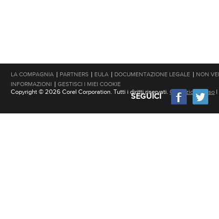
|
|
|
|
LA COMPAGNIA
PARTNERS
EULA
DOCUMENTAZIONE LEGALE
NON VE
|
INFORMAZIONI
GESTISCI I MIEI COOKIE
Copyright © 2026 Corel Corporation. Tutti i diritti riservati.
Condizioni d'uso
SEGUICI