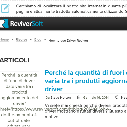
Cerchiamo di localizzare il nostro sito internet in quante più
pagina è attualmente tradotta automaticamente utilizzando 
Home
Risorse
Blog
How to use Driver Reviver
ARTICOLI
Perché la quantità di fuori 
Perché la quantità
varia tra i prodotti aggior
di fuori di driver
data varia tra i
driver
prodotti
aggiornamento del
Da
Steve Horton
Gennaio 16, 2014
Nes
driver
"
Vi siete mai chiesti perché diversi prodot
href="https://www.reviversoft.com/it/blog/2014/01/why-
driver mostrano risultati diversi? Questo ar
do-the-amount-of-
motivo.
out-of-date-
drivers-vary-