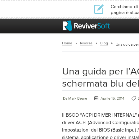
Cerchiamo di l
pagina è attu
Home
Risorse
Blog
Una guida per 
Una guida per l’A
schermata blu del
Da
Mark Beare
Aprile 15, 2014
Il BSOD “ACPI DRIVER INTERNAL” (B
driver ACPI (Advanced Configuratio
impostazioni del BIOS (Basic Input 
sistema, applicazione o driver insta