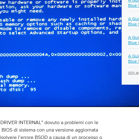
A Gu
Blue 
A Gu
Blue 
A Gu
Blue 
A Gu
Blue 
Altri a
PIDRIVER INTERNAL” dovuto a problemi con le
l BIOS di sistema con una versione aggiornata
risolvere l’errore BSOD a causa di un processo o