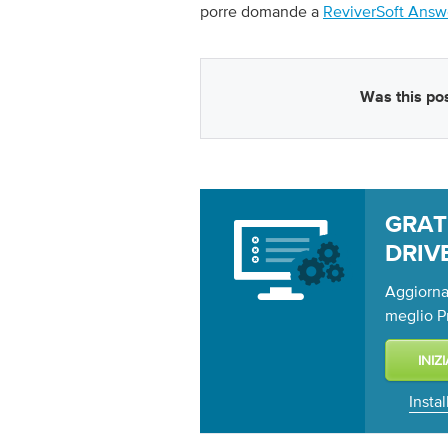
porre domande a
ReviverSoft Answ
Was this pos
GRA
DRIV
Aggiorna 
meglio P
Insta