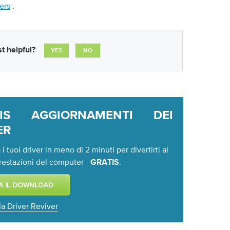
ers
.
t helpful?
YES
NO
TIS AGGIORNAMENTI DEI
ER
i tuoi driver in meno di 2 minuti per divertirti al
restazioni del computer -
.
GRATIS
lla Driver Reviver