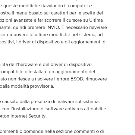
are queste modifiche riavviando il computer e
ra il menu basato sui caratteri per le scelte del
zioni avanzate e far scorrere il cursore su Ultima
ante, quindi premere INVIO. È necessario riavviare
 per rimuovere le ultime modifiche nel sistema, ad
ositivi, i driver di dispositivo e gli aggiornamenti di
ilità dell’hardware e del driver di dispositivo
 compatibile o installare un aggiornamento del
uesto non riesce a risolvere l’errore BSOD, rimuovere
r dalla modalità provvisoria.
è causato dalla presenza di malware sul sistema.
on l’installazione di software antivirus affidabili e
ton Internet Security.
 commenti o domande nella sezione commenti o di