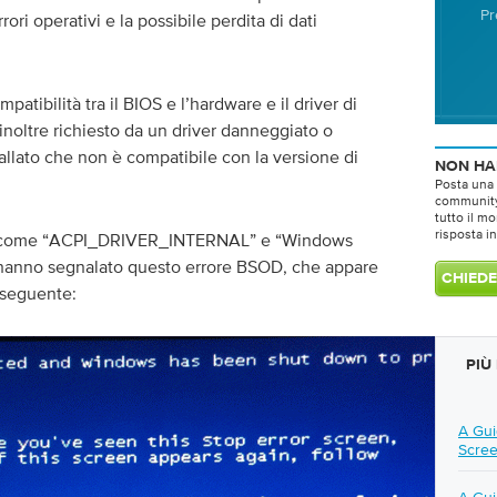
Pr
ri operativi e la possibile perdita di dati
atibilità tra il BIOS e l’hardware e il driver di
 inoltre richiesto da un driver danneggiato o
allato che non è compatibile con la versione di
NON HA
Posta una
community 
tutto il m
risposta i
o come “ACPI_DRIVER_INTERNAL” e “Windows
anno segnalato questo errore BSOD, che appare
 seguente:
PIÙ
A Gui
Scree