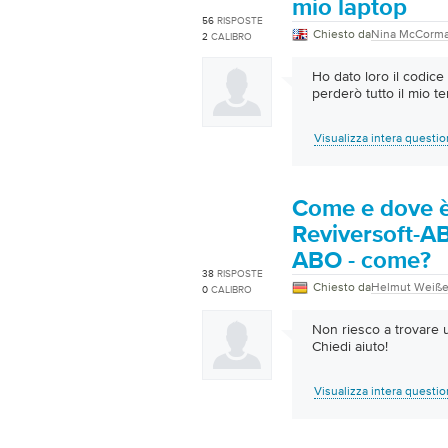
mio laptop
56
RISPOSTE
Chiesto da
Nina McCorm
2
CALIBRO
Ho dato loro il codic
perderò tutto il mio 
Visualizza intera questi
Come e dove è 
Reviversoft-A
ABO - come?
38
RISPOSTE
Chiesto da
Helmut Weiße
0
CALIBRO
Non riesco a trovare 
Chiedi aiuto!
Visualizza intera questi