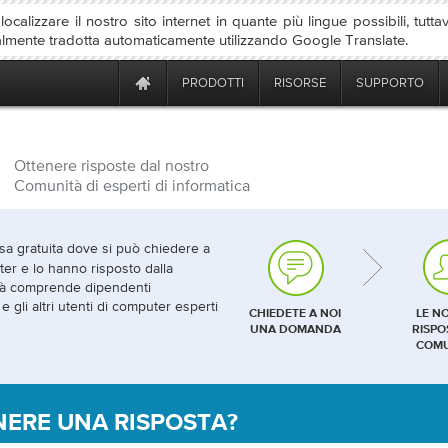
ocalizzare il nostro sito internet in quante più lingue possibili, tutta
almente tradotta automaticamente utilizzando Google Translate.
PRODOTTI
RISORSE
SUPPORTO
Ottenere risposte dal nostro
Comunità di esperti di informatica
sa gratuita dove si può chiedere a
er e lo hanno risposto dalla
tà comprende dipendenti
e gli altri utenti di computer esperti
CHIEDETE A NOI
LE N
UNA DOMANDA
RISPO
COMU
ERE UNA RISPOSTA?