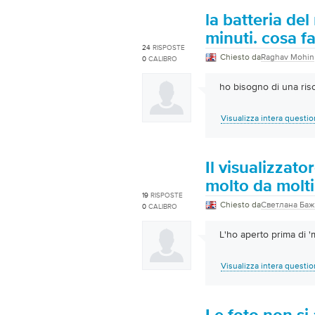
la batteria del
minuti. cosa f
24
RISPOSTE
Chiesto da
Raghav Mohin
0
CALIBRO
ho bisogno di una ris
Visualizza intera questi
Il visualizzato
molto da molti 
19
RISPOSTE
Chiesto da
Светлана Ба
0
CALIBRO
L'ho aperto prima di '
Visualizza intera questi