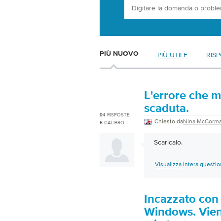
PIÙ NUOVO
PIÙ UTILE
RIS
L'errore che m
scaduta.
94
RISPOSTE
Chiesto da
Nina McCorm
5
CALIBRO
Scaricalo.
Visualizza intera questi
Incazzato con 
Windows. Viene