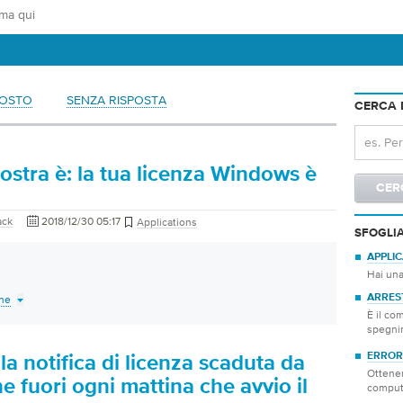
POSTO
SENZA RISPOSTA
CERCA 
ostra è: la tua licenza Windows è
ack
2018/12/30 05:17
Applications
SFOGLI
APPLIC
Hai una
ARRES
one
È il co
spegni
ERROR
la notifica di licenza scaduta da
Ottener
 fuori ogni mattina che avvio il
comput