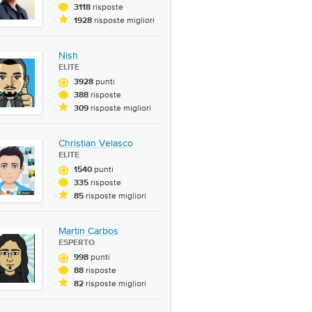
risposte
3118
risposte migliori
1928
Nish
ELITE
punti
3928
risposte
388
risposte migliori
309
Christian Velasco
ELITE
punti
1540
risposte
335
risposte migliori
85
Martin Carbos
ESPERTO
punti
998
risposte
88
risposte migliori
82