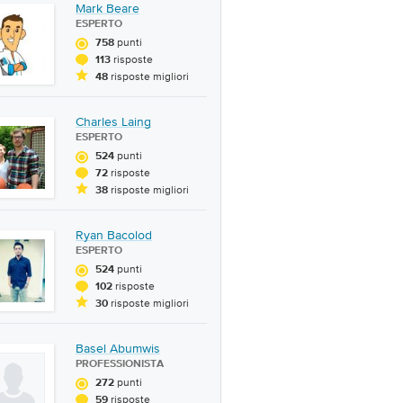
Mark Beare
ESPERTO
punti
758
risposte
113
risposte migliori
48
Charles Laing
ESPERTO
punti
524
risposte
72
risposte migliori
38
Ryan Bacolod
ESPERTO
punti
524
risposte
102
risposte migliori
30
Basel Abumwis
PROFESSIONISTA
punti
272
risposte
59