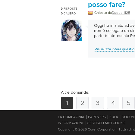
posso fare?
9
RISPOSTE
Chiesto da
Duque 1125
0
CALIBRO
Oggi ho iniziato ad av
non è collegato un si
parte è interessata Pe
Visualizza intera questi
Altre domande:
1
2
3
4
5
|
|
|
LA COMPAGNIA
PARTNERS
EULA
DOCUM
|
INFORMAZIONI
GESTISCI I MIEI COOKIE
Copyright © 2026 Corel Corporation. Tutti i diritt