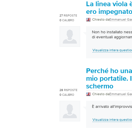
La linea viol
ero impegnato 
27
RISPOSTE
Chiesto da
Emmanuel Ga
0
CALIBRO
Non ho installato ne
di eventuali aggiorna
Visualizza intera questi
Perché ho una 
mio portatile. I
schermo
28
RISPOSTE
Chiesto da
Emmanuel Ga
0
CALIBRO
È arrivato all'improvvi
Visualizza intera questi