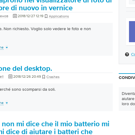
aprono nel visualizzatore di foto di
re di nuovo in vernice
женов
2018/12/27 12:19
Applications
e. Non richiesto. Voglio solo vedere le foto e non
one
Co
one del desktop.
ll
2018/12/26 20:49
Crashes
CONDIV
perché sono scomparsi da soli.
Divent
aiutare
one
loro d
e non mi dice che il mio batterio mi
 dice di aiutare i batteri che