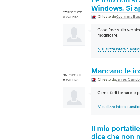
Le foto non si 
Windows. Si ap
27
RISPOSTE
Chiesto da
Светлана Ба
0
CALIBRO
Cosa fare sulla vernic
modificare.
Visualizza intera questi
Mancano le ic
35
RISPOSTE
Chiesto da
James Campbe
0
CALIBRO
Come farli tornare e 
Visualizza intera questi
Il mio portatil
dice che non mi