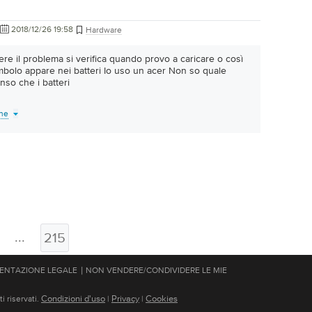
2018/12/26 19:58
Hardware
ere il problema si verifica quando provo a caricare o così
mbolo appare nei batteri Io uso un acer Non so quale
nso che i batteri
one
...
215
|
ENTAZIONE LEGALE
NON VENDERE/CONDIVIDERE LE MIE
Condizioni d'uso
Privacy
Cookies
i riservati.
|
|