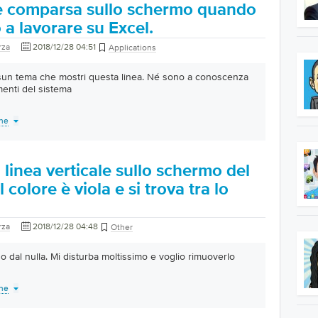
a è comparsa sullo schermo quando
a lavorare su Excel.
rza
2018/12/28 04:51
Applications
ssun tema che mostri questa linea. Né sono a conoscenza
menti del sistema
one
linea verticale sullo schermo del
l colore è viola e si trova tra lo
rza
2018/12/28 04:48
Other
so dal nulla. Mi disturba moltissimo e voglio rimuoverlo
one