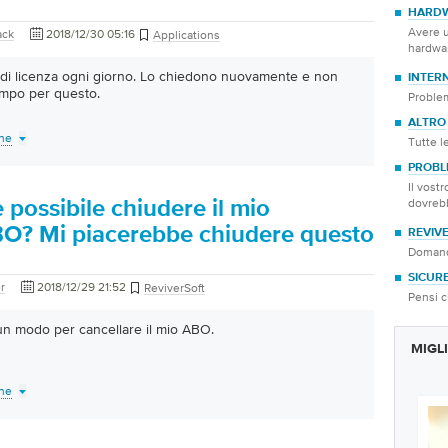
HARD
Avere u
ack
2018/12/30 05:16
Applications
hardwa
e di licenza ogni giorno. Lo chiedono nuovamente e non
INTER
tempo per questo.
Problem
ALTRO
one
Tutte l
PROBLE
Il vost
dovreb
possibile chiudere il mio
BO? Mi piacerebbe chiudere questo
REVIV
Domande
SICUR
r
2018/12/29 21:52
ReviverSoft
Pensi c
un modo per cancellare il mio ABO.
MIGLI
one