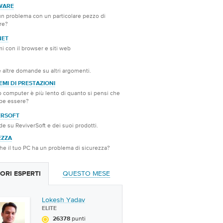
WARE
n problema con un particolare pezzo di
re?
NET
i con il browser e siti web
e altre domande su altri argomenti.
MI DI PRESTAZIONI
ro computer è più lento di quanto si pensi che
be essere?
ERSOFT
 su ReviverSoft e dei suoi prodotti.
EZZA
he il tuo PC ha un problema di sicurezza?
QUESTO MESE
ORI ESPERTI
Lokesh Yadav
ELITE
punti
26378