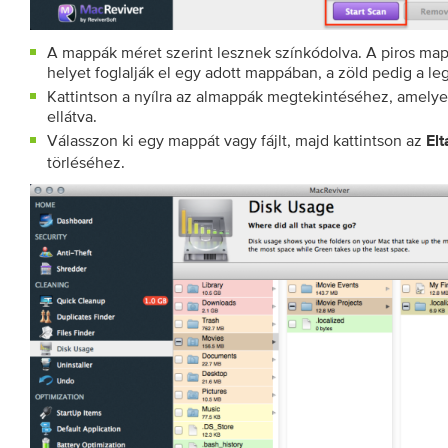
A mappák méret szerint lesznek színkódolva. A piros map
helyet foglalják el egy adott mappában, a zöld pedig a l
Kattintson a nyílra az almappák megtekintéséhez, amely
ellátva.
Válasszon ki egy mappát vagy fájlt, majd kattintson az
Elt
törléséhez.