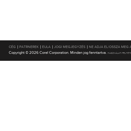
|
|
|
|
CÉG
PATRNEREK
EULA
JOGI MEGJEGYZÉS
NE ADJA EL/OSSZA MEG 
Copyright © 2026 Corel Corporation. Minden jog fenntartva.
HASZNÁLATI FELTÉT