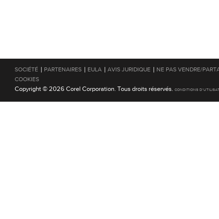
|
|
|
|
SOCIÉTÉ
PARTENAIRES
EULA
AVIS JURIDIQUE
NE PAS VENDRE/PART
COOKIES
Copyright © 2026 Corel Corporation. Tous droits réservés.
CONDITIONS D'UTILISA