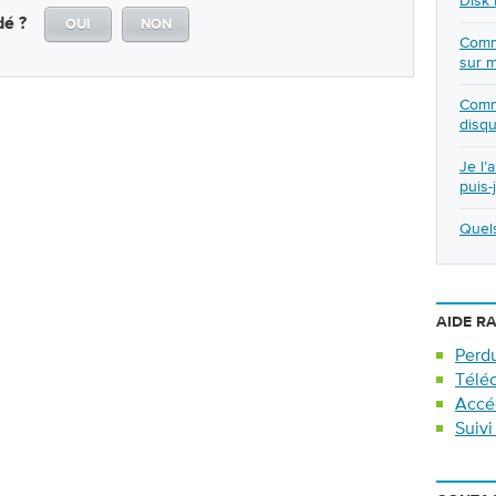
Disk 
dé ?
OUI
NON
Comme
sur m
Comme
disqu
Je l’
puis-
Quel
AIDE R
Perdu
Téléc
Accé
Suiv