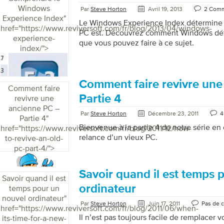
Windows
Par
Steve Horton
Avril 19, 2013
2 Com
Experience Index
"
Le Windows Experience Index détermine 
href="https://www.reviversoft.com/fr/blog/2013/04/windows-
PC est. Découvrez comment Windows déte
experience-
que vous pouvez faire à ce sujet.
index/">
Comment faire revivre une
Comment faire
Partie 4
revivre une
ancienne PC –
Par
Steve Horton
Décembre 23, 2011
4
Partie 4
"
Bienvenue à la partie 4 de notre série en c
href="https://www.reviversoft.com/fr/blog/2011/12/how-
relance d’un vieux PC.
to-revive-an-old-
pc-part-4/">
Savoir quand il est temps 
Savoir quand il est
ordinateur
temps pour un
nouvel ordinateur
"
Par
Steve Horton
Juin 17, 2011
Pas de 
href="https://www.reviversoft.com/fr/blog/2011/06/when-
Il n’est pas toujours facile de remplacer 
its-time-for-a-new-