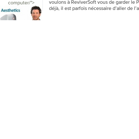
voulons à ReviverSoft vous de garder le
computer/">
déjà, il est parfois nécessaire d’aller de l
Découvrez les signes avant-coureurs dans 