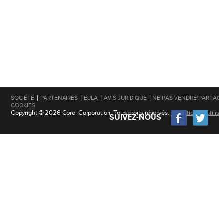
|
|
|
|
SOCIÉTÉ
PARTENAIRES
EULA
AVIS JURIDIQUE
NE PAS VENDRE/PARTA
COOKIES
Copyright © 2026 Corel Corporation. Tous droits réservés.
Conditions d'utili
SUIVEZ-NOUS