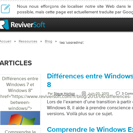
Nous nous efforçons de localiser notre site Web dans l
possible, mais cette page est actuellement traduite par Goog
Accueil
Ressources
Blog
tag 'upgrading';
ARTICLES
Différences entre Window
Différences entre
8
Windows 7 et
Windows 8
"
Par
Steve Horton
Juin 03, 2013
3 Com
href="https://www.reviversoft.com/fr/blog/2013/06/differences-
Lors de l’examen d’une transition à parti
between-
Windows 8, il aide à prendre conscience d
windows/">
versions. Voilà plus sur ce sujet.
Comprendre le Windows Ex
Comprendre le