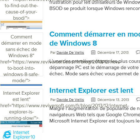
frustration pour les utilisateurs de Window
Windows. L’Observateur d’événements enr
to-find-out-the-
BSOD se produit lorsque Windows rencont
événements qui se produisent sur […]
cause-of-your-
Lorsque ces erreurs se produisent, Window
bsod/">
fait, affiche un écran avec des informatio
et redémarre le système. Non seulement 
ennuyeuses, mais elles peuvent également
Comment démarrer en mod
Comment
données importantes et signifier un prob
de Windows 8
démarrer en mode
machine. Comment trouver la cause de 
sans échec de
sont […]
Par
Davide De Vellis
Décembre 17, 2013
Windows 8
"
L’une des premières étapes les plus cour
href="https://www.reviversoft.com/fr/blog/2013/12/how-
dépannage PC est le démarrage de votre
to-boot-into-
échec. Mode sans échec vous permet de 
windows-8-safe-
une version limitée de Windows. En mode
mode/">
pilotes et fichiers essentiels sont chargés
Internet Explorer est lent
pour réparer les problèmes causés par des
Internet Explorer
malveillants, des modifications matériell
est lent
"
Par
Davide De Vellis
Décembre 13, 2013
à jour défectueuses. Passer en mode san
href="https://www.reviversoft.com/fr/blog/2013/12/internet-
Malgré l’augmentation de popularité de
simple pour les anciennes versions de Wi
explorer-is-
navigateurs Web tels que Google Chrome 
running-slow/">
Microsoft Internet Explorer est toujours l
pour de nombreux utilisateurs de PC. Selo
récentes de Wikimedia, Internet Explorer 
navigateur de choix pour plus de 23% des 