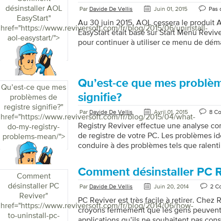
cadre de votre abonnement actif Driver R
désinstaller AOL
Par
Davide De Vellis
Juin 01, 2015
Pas 
maintenant aussi: Résumé mensuel de l’ ut
EasyStart
"
Au 30 juin 2015, AOL cessera le produit 
href="https://www.reviversoft.com/fr/blog/2015/06/uninstall-
EasyStart était basé sur Start Menu Reviv
aol-easystart/">
pour continuer à utiliser ce menu de dém
pouvez mettre à jour à Start Menu Reviver.
vous ne perdrez aucun de vos carreaux o
Téléchargez et installez la dernière vers
maintenant. Si vous ne souhaitez pas util
Qu’est-ce que mes problèm
Qu’est-ce que mes
veuillez désinstaller AOL EasyStart en p
signifie?
problèmes de
Cliquez sur le bouton Démarrer pour […]
registre signifie?
"
Par
Davide De Vellis
Avril 01, 2015
8 C
href="https://www.reviversoft.com/fr/blog/2015/04/what-
Registry Reviver effectue une analyse co
do-my-registry-
de registre de votre PC. Les problèmes id
problems-mean/">
conduire à des problèmes tels que ralent
des problèmes de performances, les accid
l’instabilité du système général. Donc, ce
Comment désinstaller PC R
Reviver et ce que cela signifie pour votr
Comment
quoi? Les dossiers d’installation de cert
désinstaller PC
Par
Davide De Vellis
Juin 20, 2014
2 C
enregistrés dans le registre. Cela perme
Reviver
"
PC Reviver est très facile à retirer. Chez 
commencé par la boîte de dialogue Exécut
href="https://www.reviversoft.com/fr/blog/2014/06/how-
croyons fermement que les gens peuvent
chemin de l’application […]
to-uninstall-pc-
applications qu’ils ne souhaitent pas cons