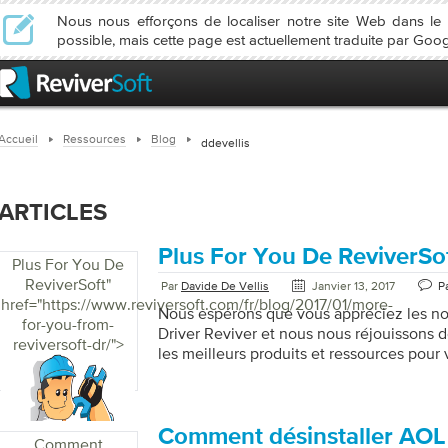
Nous nous efforçons de localiser notre site Web dans l
possible, mais cette page est actuellement traduite par Goog
Accueil
Ressources
Blog
ddevellis
ARTICLES
Plus For You De ReviverSo
Plus For You De
ReviverSoft
"
Par
Davide De Vellis
Janvier 13, 2017
P
href="https://www.reviversoft.com/fr/blog/2017/01/more-
Nous espérons que vous appréciez les n
for-you-from-
Driver Reviver et nous nous réjouissons de
reviversoft-dr/">
les meilleurs produits et ressources pour v
meilleur parti de votre PC. Nous somme
d’annoncer que, en tant que client de Rev
allons bientôt vous fournirons encore plus
le meilleur parti de votre PC. À partir du 
Comment désinstaller AOL
Comment