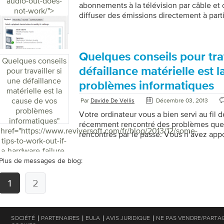
audio-out-does-
abonnements à la télévision par câble et 
qui est cool, c’est que vous […]
not-work/">
diffuser des émissions directement à parti
directement à leurs téléviseurs, en utilis
Malheureusement, une connexion HDMI n
toujours aussi bien que beaucoup de gens 
est souvent difficile de faire passer le so
Quelques conseils pour trav
Quelques conseils
du téléviseur. Vérifiez vos pilotes vidéo.
défaillance matérielle est 
pour travailler si
paraître contre-intuitif, le son sortant de
une défaillance
problèmes informatiques
contrôlé par […]
matérielle est la
cause de vos
Par
Davide De Vellis
Décembre 03, 2013
problèmes
Votre ordinateur vous a bien servi au fil 
informatiques
"
récemment rencontré des problèmes que 
href="https://www.reviversoft.com/fr/blog/2013/12/some-
rencontrés par le passé. Vous n’avez ap
tips-to-work-out-if-
notable à votre système et vous êtes do
a-hardware-failure-
ce qui cause le problème. Semble famil
is-causing-your-
Plus de messages de blog:
voir des écrans bleus, votre disque dur fai
computer-
votre ordinateur émet un bip lorsque vous
problems/">
1
2
c’est quelque chose d’aussi simple qu’un
jour logicielle, mais peut-être que […]
|
|
|
|
SOCIÉTÉ
PARTENAIRES
EULA
AVIS JURIDIQUE
NE PAS VENDRE/PARTA