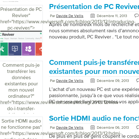
Internet Explorer (également connu sous l
Présentation de PC Revive
Présentation de PC
cible de critiques pour ses performances l
Reviver
"
Par
Davide De Vellis
Décembre 11, 2013
problèmes de sécurité), mais au fil des ans
href="https://www.reviversoft.com/fr/blog/2013/12/introducing-
grandes améliorations dans […]
Après de nombreux mois de recherche e
pc-reviver/">
nous sommes absolument ravis d’annonce
nouveau produit, PC Reviver . “Le tout 
Reviver est notre nouveau utilitaire tout-
maintenance et d’optimisation. Il inclut le
essentiels pour vous aider à restaurer le
de votre PC et à le conserver ainsi. De la
Comment puis-je transfére
Comment puis-je
voyons, PC Reviver est le seul utilitaire 
existantes pour mon nouve
transférer les
pour que votre PC fonctionne à son meille
données
Par
Davide De Vellis
Décembre 09, 2013
existantes pour
L’achat d’un nouveau PC est une expéri
mon nouvel
passionnante, jusqu’à ce que vous réalis
ordinateur?
"
PC ne sera pas livré avec toutes vos appli
href="https://www.reviversoft.com/fr/blog/2013/12/how-
préférées, ni la grande quantité de don
do-i-transfer-
vos documents, musique, photos et films 
existing-data-to-
Sortie HDMI audio ne fonc
parfaitement organisé comme sur votre an
Sortie HDMI audio
my-new-
Microsoft a une application assez sympa 
ne fonctionne pas
computer/">
"
Par
Davide De Vellis
Décembre 06, 2013
de transfert de données sur les ordinate
href="https://www.reviversoft.com/fr/blog/2013/12/hdmi-
De plus en plus de gens coupent le cordo
stressant (et heureusement assez simple)