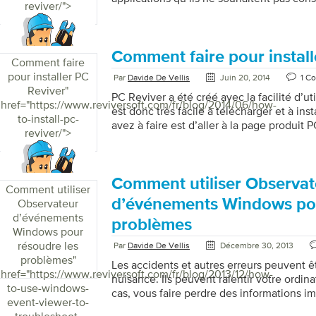
reviver/">
espérons que vous ne vous sentez pas c
Reviver mais au cas où vous le feriez, vo
supprimer: Premièrement, vous devez ouv
configuration Windows. Ensuite, choisis
Comment faire pour install
Comment faire
fonctionnalités”. Cela fera apparaître une 
pour installer PC
Par
Davide De Vellis
Juin 20, 2014
1 C
applications sur votre ordinateur. Faites dé
Reviver
"
ce que vous trouviez PC Reviver. Sélecti
PC Reviver a été créé avec la facilité d’utili
href="https://www.reviversoft.com/fr/blog/2014/06/how-
est donc très facile à télécharger et à ins
to-install-pc-
avez à faire est d’aller à la page produit 
reviver/">
le bouton «Télécharger». Cela affichera 
de votre navigateur vous demandant si v
télécharger ce fichier. Confirmez que vou
puis une fois le téléchargement terminé, o
Comment utiliser Observat
Comment utiliser
téléchargé (PCReviverSetup.exe). Vous de
d’événements Windows pou
Observateur
un message Windows vous demandant si v
d’événements
problèmes
ce fichier, […]
Windows pour
résoudre les
Par
Davide De Vellis
Décembre 30, 2013
problèmes
"
Les accidents et autres erreurs peuvent ê
href="https://www.reviversoft.com/fr/blog/2013/12/how-
nuisance. Ils peuvent ralentir votre ordin
to-use-windows-
cas, vous faire perdre des informations im
event-viewer-to-
outils utiles dans Windows qui peuvent v