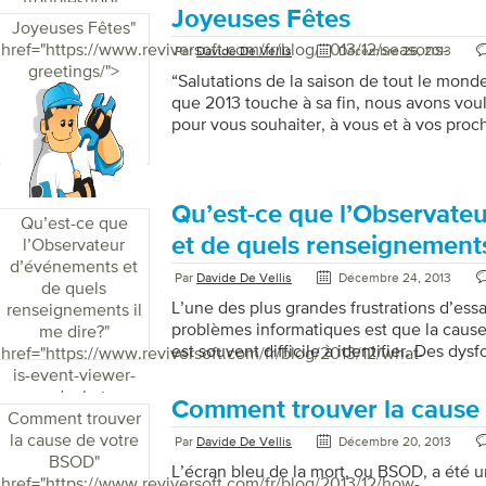
troubleshoot-
diagnostiquer et corriger ces erreurs pour
Joyeuses Fêtes
problems/">
Joyeuses Fêtes
"
vos activités en un rien de temps. L’ Ob
href="https://www.reviversoft.com/fr/blog/2013/12/seasons-
est l’un des outils de diagnostic les plus
Par
Davide De Vellis
Décembre 26, 2013
greetings/">
visionneuse peut afficher les erreurs qui 
“Salutations de la saison de tout le mond
aider à découvrir pourquoi elles se sont pr
que 2013 touche à sa fin, nous avons voul
pour vous souhaiter, à vous et à vos proc
heureuse et sécuritaire, et tout le meille
d’entre vous qui sont avec nous depuis 
vous savez que nous avons récemment c
anniversaire, et quel incroyable voyage il
Qu’est-ce que l’Observate
Qu’est-ce que
2013 sera une année particulièrement mé
et de quels renseignements
l’Observateur
nous avons non seulement pu […]
d’événements et
Par
Davide De Vellis
Décembre 24, 2013
de quels
L’une des plus grandes frustrations d’ess
renseignements il
problèmes informatiques est que la cause
me dire?
"
est souvent difficile à identifier. Des dy
href="https://www.reviversoft.com/fr/blog/2013/12/what-
erreurs informatiques semblent parfois sur
is-event-viewer-
raison apparente. Une minute, votre ordi
and-what-
Comment trouver la cause
parfaitement bien; la minute suivante, ça
information-does-
Comment trouver
démarrer ou les programmes ne fonctionn
la cause de votre
it-tell-me/">
Par
Davide De Vellis
Décembre 20, 2013
Heureusement, Microsoft Windows est é
BSOD
"
L’écran bleu de la mort, ou BSOD, a été 
utile qui est peu connu parmi de nombreux
href="https://www.reviversoft.com/fr/blog/2013/12/how-