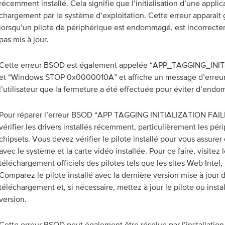
récemment installé. Cela signifie que l’initialisation d’une appli
chargement par le système d’exploitation. Cette erreur apparaî
lorsqu’un pilote de périphérique est endommagé, est incorrectem
pas mis à jour.
Cette erreur BSOD est également appelée “APP_TAGGING_INI
et “Windows STOP 0x0000010A” et affiche un message d’erreur
l’utilisateur que la fermeture a été effectuée pour éviter d’end
Pour réparer l’erreur BSOD “APP TAGGING INITIALIZATION FAIL
vérifier les drivers installés récemment, particulièrement les pér
chipsets. Vous devez vérifier le pilote installé pour vous assurer
avec le système et la carte vidéo installée. Pour ce faire, visitez 
téléchargement officiels des pilotes tels que les sites Web Intel
Comparez le pilote installé avec la dernière version mise à jour d
téléchargement et, si nécessaire, mettez à jour le pilote ou inst
version.
Cette erreur BSOD peut également être résolue par l’installation