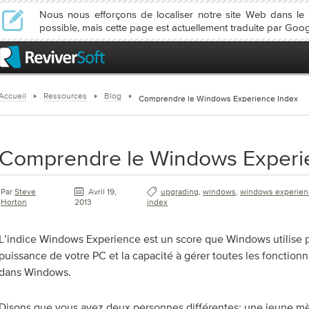
Nous nous efforçons de localiser notre site Web dans l
possible, mais cette page est actuellement traduite par Goog
Accueil
Ressources
Blog
Comprendre le Windows Experience Index
Comprendre le Windows Experi
Par
Steve
Avril 19,
upgrading
,
windows
,
windows experien
Horton
2013
index
L’indice Windows Experience est un score que Windows utilise p
puissance de votre PC et la capacité à gérer toutes les fonctionn
dans Windows.
Disons que vous avez deux personnes différentes: une jeune mè