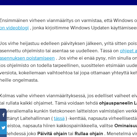
Ensimmäinen virheen vianmääritys on varmistaa, että Windows on
on videoblogi
, jonka kirjoitimme Windows Updaten käyttämisee
Jos virhe heijastuu edelleen päivityksen jälkeen, yritä sitten pois
asennettu ohjelmisto tai asentaa se uudelleen. Tässä on
ohjeet 
asennuksen poistamiseen
. Jos virhe ei enää pysy, niin sinulla o
jos ohjelmisto on todella tarpeellinen, suosittelen etsimään uu
versiota, kokeilemaan vaihtoehtoa tai jopa ottamaan yhteyttä ke
heille ongelmasta.
Kolmas vaihe virheen vianmäärityksessä, jos edelliset vaiheet eiv
tai rullata kaikki ohjaimet. Tämä voidaan tehdä
ohjauspaneelin
L
tai vierailemalla kunkin tietokoneen laitteiston valmistajien verk
käyttänyt Laitehallinnan (
tässä
) -kenttää, napsauta virheellisestä
laitteistoa, napsauta hiiren kakkospainikkeella, valitse
Ominaisu
välilehdessä joko
tai
. Menetelmä vi
Päivitä ohjain
Rullaa ohjain