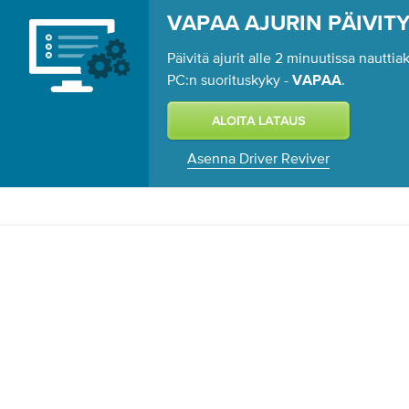
VAPAA AJURIN PÄIVIT
Päivitä ajurit alle 2 minuutissa nautt
PC:n suorituskyky -
.
VAPAA
Asenna Driver Reviver