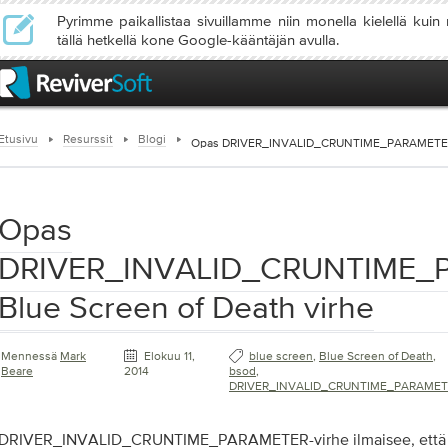
Pyrimme paikallistaa sivuillamme niin monella kielellä kuin
tällä hetkellä kone Google-kääntäjän avulla.
Etusivu
Resurssit
Blogi
Opas DRIVER_INVALID_CRUNTIME_PARAMETER B
Opas
DRIVER_INVALID_CRUNTIME_
Blue Screen of Death virhe
Mennessä
Mark
Elokuu 11,
blue screen
,
Blue Screen of Death
,
Beare
2014
bsod
,
DRIVER_INVALID_CRUNTIME_PARAMET
DRIVER_INVALID_CRUNTIME_PARAMETER-virhe ilmaisee, että oh