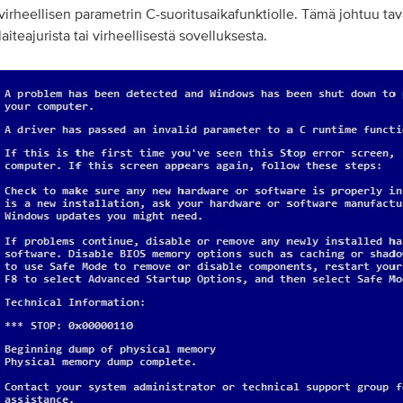
virheellisen parametrin C-suoritusaikafunktiolle. Tämä johtuu tava
laiteajurista tai virheellisestä sovelluksesta.