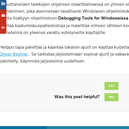
aiheuttaneiden tarkkojen ohjainten määrittämisessä on ytimen v
käyttäminen, joka asennetaan tavallisesti Windowsin ohjelmisto
kautta lisättyyn ohjelmistoon
Debugging Tools for Windowsissa
käyttää kaatumiskuopatiedostoja ja määrittää virheen lähteen ko
menetelmä on yleensä varattu edistyneille käyttäjille.
Helppo tapa päivittää ja kääntää takaisin ajurit on käyttää kuljet
Driver Reviver
. Se tarkistaa järjestelmään sopivat ajurit ja vakava
päivitetty, käynnistä järjestelmä uudelleen.
YES
Was this post helpful?
NO