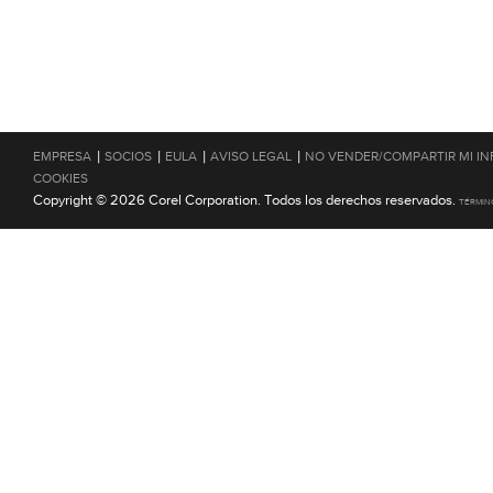
|
|
|
|
EMPRESA
SOCIOS
EULA
AVISO LEGAL
NO VENDER/COMPARTIR MI I
COOKIES
Copyright © 2026 Corel Corporation. Todos los derechos reservados.
TÉRMIN