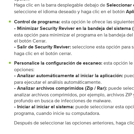
Haga clic en la barra desplegable debajo de
Seleccionar 
seleccione el idioma deseado y haga clic en el botón
Apl
esta opción le ofrece las siguiente
Control de programa:
•
Minimizar Security Reviver en la bandeja del sistema
esta opción para minimizar el programa en la bandeja del
el botón Cerrar.
•
seleccione esta opción para s
Salir de Security Reviver:
haga clic en el botón cerrar.
esta opción le 
Personalice la configuración de escaneo:
opciones:
•
pued
Analizar automáticamente al iniciar la aplicación:
para ejecutar el análisis automáticamente.
•
puede selecc
Analizar archivos comprimidos (Zip / Rar):
analizar archivos comprimidos, por ejemplo, archivos ZIP 
profundo en busca de infecciones de malware.
•
puede seleccionar esta opci
Iniciar al iniciar el sistema:
programa, cuando inicie su computadora.
Después de seleccionar las opciones anteriores, haga clic