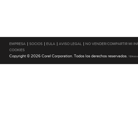
|
|
|
|
EMPRESA
SOCIOS
EULA
AVISO LEGAL
NO VENDER/COMPARTIR MI I
COOKIES
Copyright © 2026 Corel Corporation. Todos los derechos reservados.
TÉRMIN