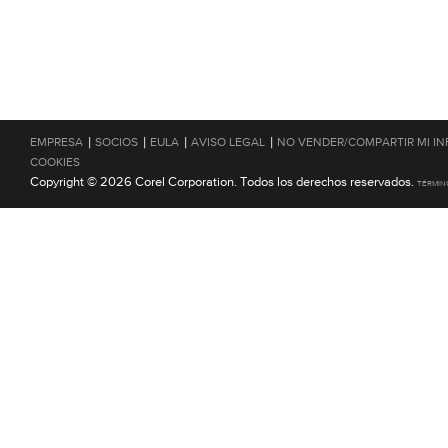
|
|
|
|
EMPRESA
SOCIOS
EULA
AVISO LEGAL
NO VENDER/COMPARTIR MI I
COOKIES
Copyright © 2026 Corel Corporation. Todos los derechos reservados.
TÉRMIN