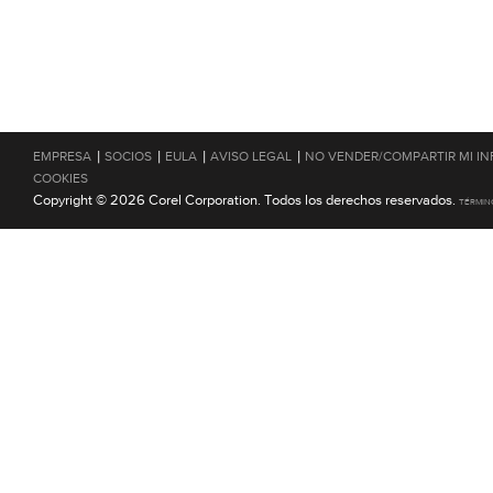
|
|
|
|
EMPRESA
SOCIOS
EULA
AVISO LEGAL
NO VENDER/COMPARTIR MI I
COOKIES
Copyright © 2026 Corel Corporation. Todos los derechos reservados.
TÉRMIN