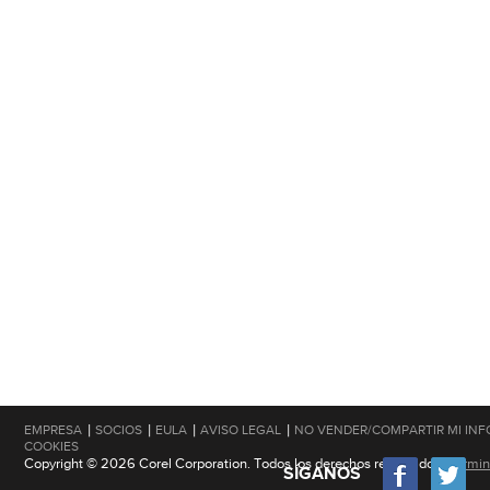
|
|
|
|
EMPRESA
SOCIOS
EULA
AVISO LEGAL
NO VENDER/COMPARTIR MI IN
COOKIES
Copyright © 2026 Corel Corporation. Todos los derechos reservados.
Términ
SÍGANOS