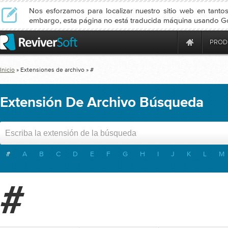
Nos esforzamos para localizar nuestro sitio web en tanto
embargo, esta página no está traducida máquina usando Go
PROD
Inicio
» Extensiones de archivo » #
Extensión De Archivo Búsqueda
#
A
B
C
D
E
F
G
H
I
J
K
L
M
#