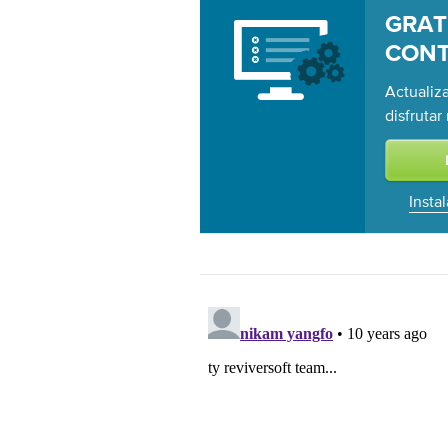
GRA
CON
Actualiz
disfruta
Insta