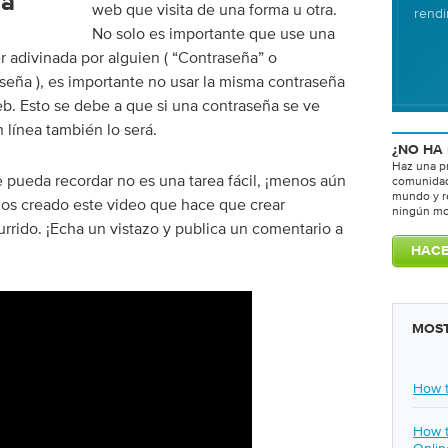
ña
web que visita de una forma u otra.
rendi
No solo es importante que use una
 adivinada por alguien (
“Contraseña” o
aseña
), es importante no usar la misma contraseña
web. Esto se debe a que si una contraseña se ve
 línea también lo será.
¿NO HA
Haz una p
 pueda recordar no es una tarea fácil, ¡menos aún
comunidad
mundo y r
mos creado este video que hace que crear
ningún mo
rido. ¡Echa un vistazo y publica un comentario a
MOST
How t
How t