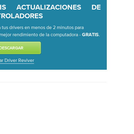
TIS ACTUALIZACIONES DE
TROLADORES
a tus drivers en menos de 2 minutos para
r mejor rendimiento de la computadora -
.
GRATIS
lar Driver Reviver