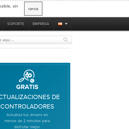
ible, sin
cerca
SOPORTE
EMPRESA
GRATIS
CTUALIZACIONES DE
CONTROLADORES
Actualiza tus drivers en
menos de 2 minutos para
disfrutar mejor