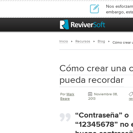
Nos esforzamo
embargo, esta
Inicio
Recursos
Blog
Cómo crear 
Cómo crear una c
pueda recordar
Por
Mark
Noviembre 08,
Beare
2013
re
“Contraseña” o
“12345678” no 