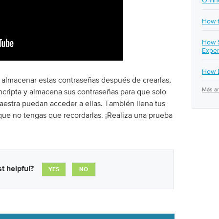
Onlin
How t
How S
Exper
How D
 almacenar estas contraseñas después de crearlas,
Más ar
ncripta y almacena sus contraseñas para que solo
estra puedan acceder a ellas. También llena tus
que no tengas que recordarlas. ¡Realiza una prueba
t helpful?
YES
NO