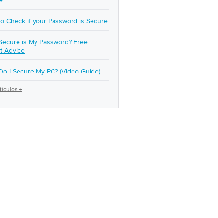
e
o Check if your Password is Secure
ecure is My Password? Free
t Advice
o I Secure My PC? (Video Guide)
tículos →