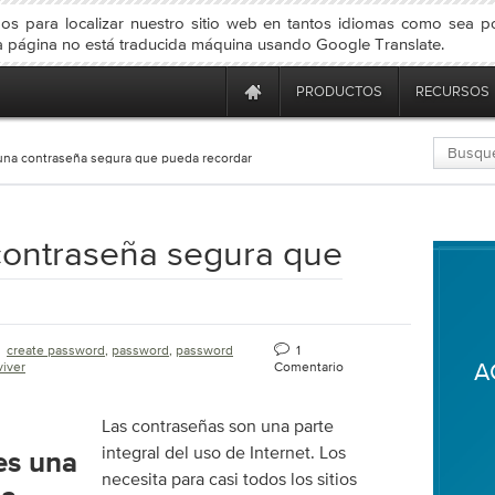
s para localizar nuestro sitio web en tantos idiomas como sea pos
 página no está traducida máquina usando Google Translate.
PRODUCTOS
RECURSOS
una contraseña segura que pueda recordar
ontraseña segura que
create password
,
password
,
password
1
A
viver
Comentario
Las contraseñas son una parte
integral del uso de Internet. Los
es una
necesita para casi todos los sitios