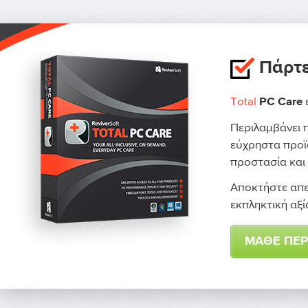
Πάρτε
Total
ε
PC Care
Περιλαμβάνει π
εύχρηστα προϊό
προστασία και
Αποκτήστε απε
εκπληκτική αξί
ΜΆΘΕ ΠΕΡ