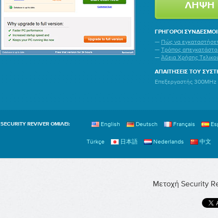
ΛΉΨΗ
ΓΡΉΓΟΡΟΙ ΣΎΝΔΕΣΜΟΙ
—
Πώς να εγκαταστήσετε
—
Τρόπος απεγκατάστασ
—
Άδεια Χρήσης Τελικο
ΑΠΑΙΤΉΣΕΙΣ ΤΟΥ ΣΥΣ
Επεξεργαστής 300MHz ή
English
Deutsch
Français
Es
SECURITY REVIVER ΟΜΙΛΕΊ:
Türkçe
日本語
Nederlands
中文
Μετοχή Security Re