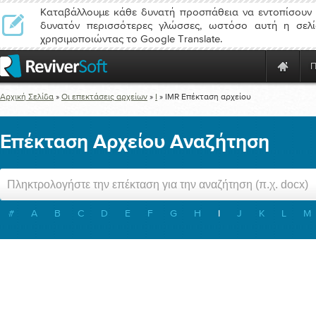
Καταβάλλουμε κάθε δυνατή προσπάθεια να εντοπίσουν 
δυνατόν περισσότερες γλώσσες, ωστόσο αυτή η σελί
χρησιμοποιώντας το Google Translate.
Αρχική Σελίδα
»
Οι επεκτάσεις αρχείων
»
I
»
IMR
Επέκταση αρχείου
Επέκταση Αρχείου Αναζήτηση
#
A
B
C
D
E
F
G
H
I
J
K
L
M