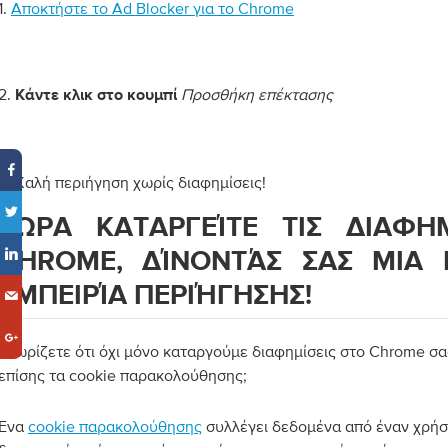
1.
Αποκτήστε το Ad Blocker για το Chrome
2.
Προσθήκη επέκτασης
Κάντε κλικ στο κουμπί
3. Καλή περιήγηση χωρίς διαφημίσεις!
ΤΏΡΑ ΚΑΤΑΡΓΕΊΤΕ ΤΙΣ ΔΙΑΦΗΜ
CHROME, ΔΊΝΟΝΤΆΣ ΣΑΣ ΜΙΑ 
ΕΜΠΕΙΡΊΑ ΠΕΡΙΉΓΗΣΗΣ!
Γνωρίζετε ότι όχι μόνο καταργούμε διαφημίσεις στο Chrome σα
επίσης τα cookie παρακολούθησης;
Ένα
cookie παρακολούθησης
συλλέγει δεδομένα από έναν χρήσ