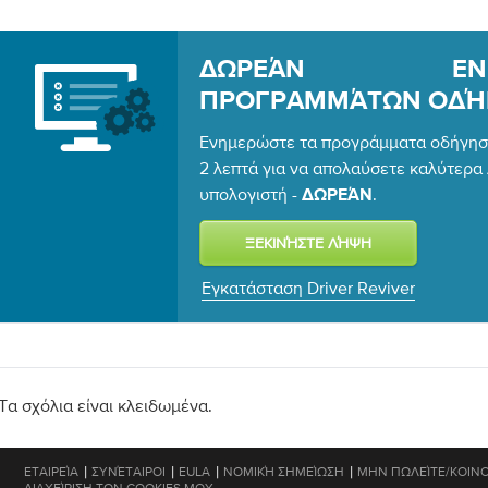
ΔΩΡΕΆΝ ΕΝΗΜ
ΠΡΟΓΡΑΜΜΆΤΩΝ ΟΔΉ
Ενημερώστε τα προγράμματα οδήγηση
2 λεπτά για να απολαύσετε καλύτερ
υπολογιστή -
.
ΔΩΡΕΆΝ
Εγκατάσταση Driver Reviver
Τα σχόλια είναι κλειδωμένα.
|
|
|
|
ΕΤΑΙΡΕΊΑ
ΣΥΝΈΤΑΙΡΟΙ
EULA
ΝΟΜΙΚΉ ΣΗΜΕΊΩΣΗ
ΜΗΝ ΠΩΛΕΊΤΕ/ΚΟΙΝΟ