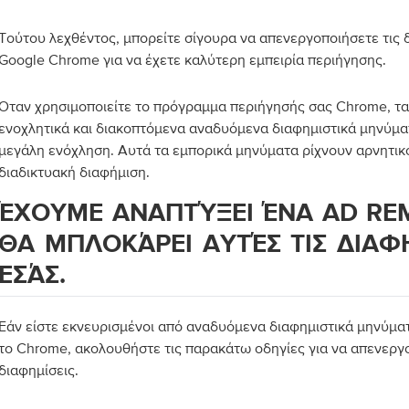
Τούτου λεχθέντος, μπορείτε σίγουρα να απενεργοποιήσετε τις 
Google Chrome για να έχετε καλύτερη εμπειρία περιήγησης.
Όταν χρησιμοποιείτε το πρόγραμμα περιήγησής σας Chrome, τα
ενοχλητικά και διακοπτόμενα αναδυόμενα διαφημιστικά μηνύμ
μεγάλη ενόχληση. Αυτά τα εμπορικά μηνύματα ρίχνουν αρνητικ
διαδικτυακή διαφήμιση.
ΈΧΟΥΜΕ ΑΝΑΠΤΎΞΕΙ ΈΝΑ AD RE
ΘΑ ΜΠΛΟΚΆΡΕΙ ΑΥΤΈΣ ΤΙΣ ΔΙΑΦΗ
ΕΣΆΣ.
Εάν είστε εκνευρισμένοι από αναδυόμενα διαφημιστικά μηνύμα
το Chrome, ακολουθήστε τις παρακάτω οδηγίες για να απενεργο
διαφημίσεις.