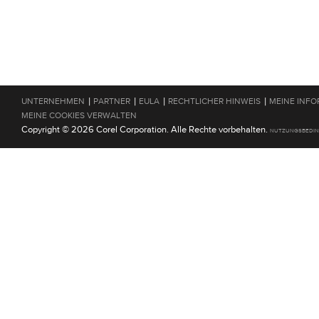
|
|
|
|
UNTERNEHMEN
PARTNER
EULA
RECHTLICHER HINWEIS
MEINE INFO
MEINE COOKIES VERWALTEN
Copyright © 2026 Corel Corporation. Alle Rechte vorbehalten.
NUTZUNGSBEDI