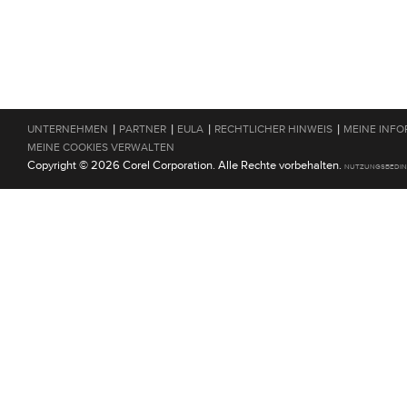
|
|
|
|
UNTERNEHMEN
PARTNER
EULA
RECHTLICHER HINWEIS
MEINE INFO
MEINE COOKIES VERWALTEN
Copyright © 2026 Corel Corporation. Alle Rechte vorbehalten.
NUTZUNGSBEDI