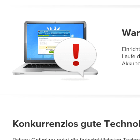
War
Einrich
Laufe 
Akkubel
Konkurrenzlos gute Techno
Battery Optimizer nutzt die fortschrittlichsten Tech