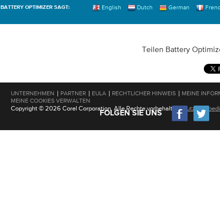
English
Dutch
German
Fren
BATTERY OPTIMIZER SAGT:
Teilen Battery Optimiz
|
|
|
|
UNTERNEHMEN
PARTNER
EULA
RECHTLICHER HINWEIS
MEINE INFOR
MEINE COOKIES VERWALTEN
Copyright © 2026 Corel Corporation. Alle Rechte vorbehalten.
Nutzungsbed
FOLGEN SIE UNS