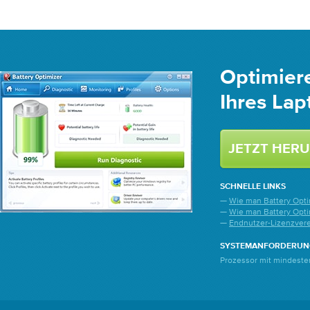
Optimiere
Ihres Lap
SCHNELLE LINKS
—
Wie man Battery Optim
—
Wie man Battery Optim
—
Endnutzer-Lizenzver
SYSTEMANFORDERUN
Prozessor mit mindeste