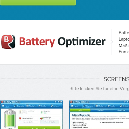
Batte
Lapt
Maßn
Funk
SCREENS
Bitte klicken Sie für eine V