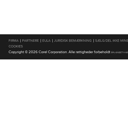
|
|
|
|
FIRMA
PARTNERE
EULA
JURIDISK BEMÆRKNING
SÆLG/DEL IKKE MIN
COOKIES
Copyright © 2026 Corel Corporation. Alle rettigheder forbeholdt
BRUGSBETING