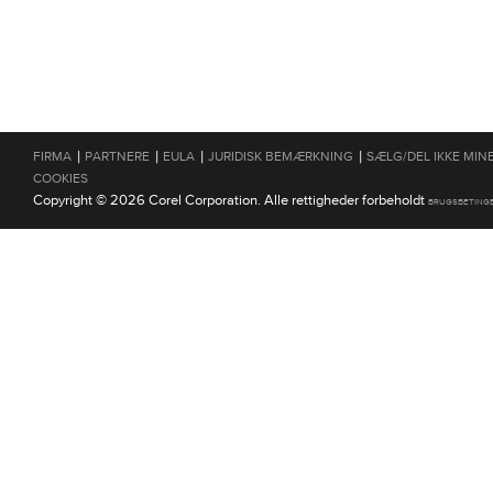
|
|
|
|
FIRMA
PARTNERE
EULA
JURIDISK BEMÆRKNING
SÆLG/DEL IKKE MIN
COOKIES
Copyright © 2026 Corel Corporation. Alle rettigheder forbeholdt
BRUGSBETING