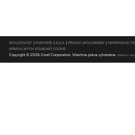
|
|
|
|
SPOLEČNOST
PARTNEŘI
EULA
PRÁVNÍ UPOZORNĚNÍ
NEPRODÁVEJTE
SPRÁVA MÝCH SOUBORŮ COOKIE
Copyright © 2026 Corel Corporation. Všechna práva vyhrazena.
PODMÍNKY POU