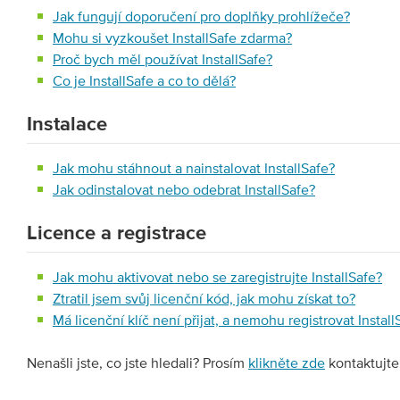
Jak fungují doporučení pro doplňky prohlížeče?
Mohu si vyzkoušet InstallSafe zdarma?
Proč bych měl používat InstallSafe?
Co je InstallSafe a co to dělá?
Instalace
Jak mohu stáhnout a nainstalovat InstallSafe?
Jak odinstalovat nebo odebrat InstallSafe?
Licence a registrace
Jak mohu aktivovat nebo se zaregistrujte InstallSafe?
Ztratil jsem svůj licenční kód, jak mohu získat to?
Má licenční klíč není přijat, a nemohu registrovat Install
Nenašli jste, co jste hledali? Prosím
klikněte zde
kontaktujte