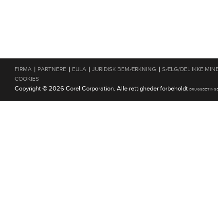
|
|
|
|
FIRMA
PARTNERE
EULA
JURIDISK BEMÆRKNING
SÆLG/DEL IKKE MIN
COOKIES
Copyright © 2026 Corel Corporation. Alle rettigheder forbeholdt
BRUGSBETING