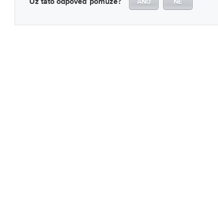
Už tato odpověď pomůže?
ANO
NE