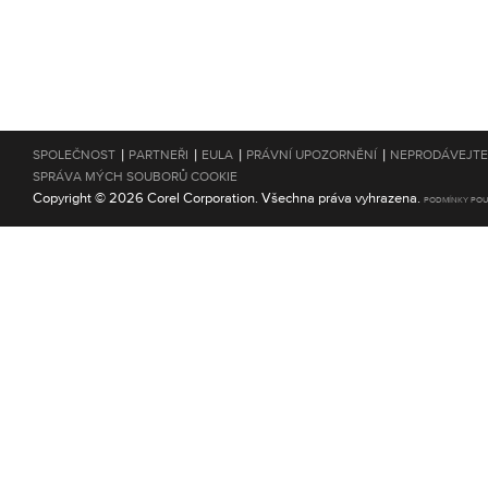
|
|
|
|
SPOLEČNOST
PARTNEŘI
EULA
PRÁVNÍ UPOZORNĚNÍ
NEPRODÁVEJTE
SPRÁVA MÝCH SOUBORŮ COOKIE
Copyright © 2026 Corel Corporation. Všechna práva vyhrazena.
PODMÍNKY POU