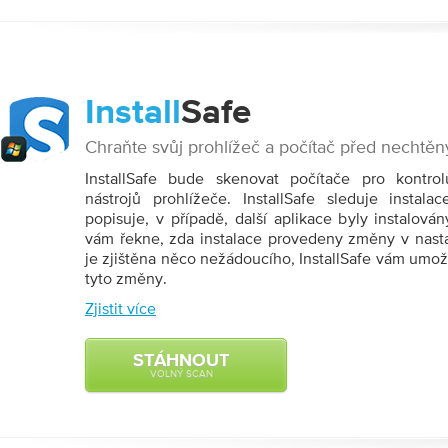
Install
Safe
Chraňte svůj prohlížeč a počítač před nechtěn
InstallSafe bude skenovat počítače pro kontro
nástrojů prohlížeče. InstallSafe sleduje instala
popisuje, v případě, další aplikace byly instalov
vám řekne, zda instalace provedeny změny v nast
je zjištěna něco nežádoucího, InstallSafe vám umožn
tyto změny.
Zjistit více
STÁHNOUT
VOLNÝ SCAN