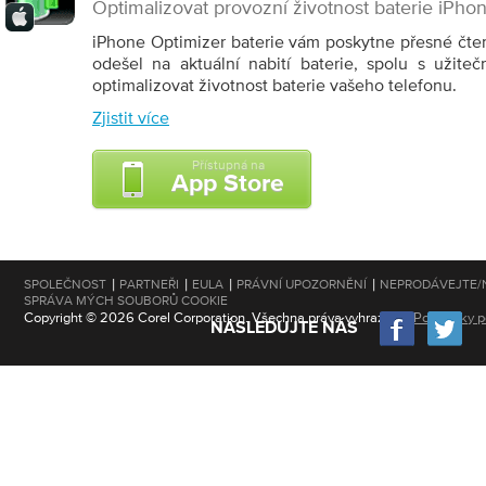
Optimalizovat provozní životnost baterie iPho
iPhone Optimizer baterie vám poskytne přesné čten
odešel na aktuální nabití baterie, spolu s užite
optimalizovat životnost baterie vašeho telefonu.
Zjistit více
Přístupná na
App Store
|
|
|
|
SPOLEČNOST
PARTNEŘI
EULA
PRÁVNÍ UPOZORNĚNÍ
NEPRODÁVEJTE/
SPRÁVA MÝCH SOUBORŮ COOKIE
Copyright © 2026 Corel Corporation. Všechna práva vyhrazena.
Podmínky po
NÁSLEDUJTE NÁS