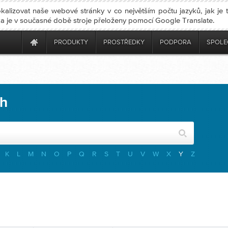
kalizovat naše webové stránky v co největším počtu jazyků, jak je
nka je v současné době stroje přeloženy pomocí Google Translate.
PRODUKTY
PROSTŘEDKY
PODPORA
SPOLE
ch
K
L
M
N
O
P
Q
R
S
T
U
V
W
X
Y
Z