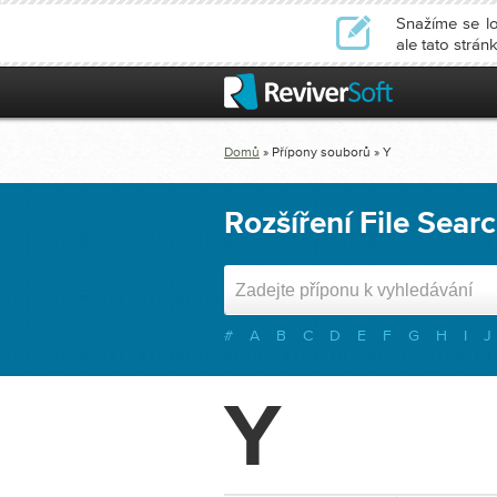
Snažíme se lo
ale tato strá
Domů
» Přípony souborů » Y
Rozšíření File Sear
#
A
B
C
D
E
F
G
H
I
J
Y