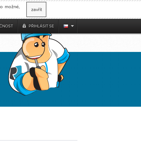
 to možné,
zavřít
ČNOST
PŘIHLÁSIT SE