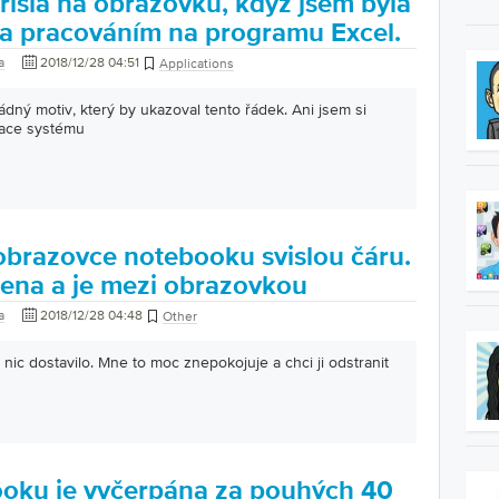
přišla na obrazovku, když jsem byla
 pracováním na programu Excel.
a
2018/12/28 04:51
Applications
ádný motiv, který by ukazoval tento řádek. Ani jsem si
zace systému
brazovce notebooku svislou čáru.
šena a je mezi obrazovkou
a
2018/12/28 04:48
Other
nic dostavilo. Mne to moc znepokojuje a chci ji odstranit
ooku je vyčerpána za pouhých 40