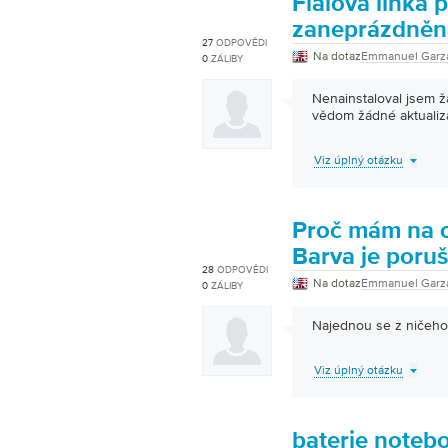
Fialová linka 
zaneprázdněna
27
ODPOVĚDI
Na dotaz
Emmanuel Garz
0
ZÁLIBY
Nenainstaloval jsem ž
vědom žádné aktuali
Viz úplný otázku
Proč mám na o
Barva je poru
28
ODPOVĚDI
Na dotaz
Emmanuel Garz
0
ZÁLIBY
Najednou se z ničeho 
Viz úplný otázku
baterie noteb