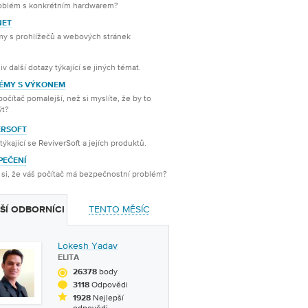
roblém s konkrétním hardwarem?
NET
my s prohlížečů a webových stránek
iv další dotazy týkající se jiných témat.
ÉMY S VÝKONEM
počítač pomalejší, než si myslíte, že by to
ýt?
ERSOFT
týkající se ReviverSoft a jejích produktů.
PEČENÍ
 si, že váš počítač má bezpečnostní problém?
TENTO MĚSÍC
ŠÍ ODBORNÍCI
Lokesh Yadav
ELITA
body
26378
Odpovědi
3118
Nejlepší
1928