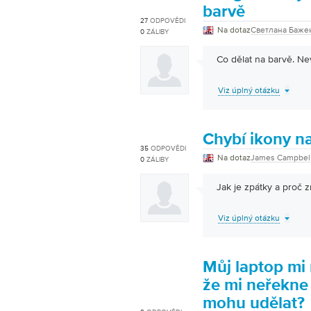
barvě
27
ODPOVĚDI
Na dotaz
Светлана Баже
0
ZÁLIBY
Co dělat na barvě. Ne
Viz úplný otázku
Chybí ikony na
35
ODPOVĚDI
Na dotaz
James Campbel
0
ZÁLIBY
Jak je zpátky a proč 
Viz úplný otázku
Můj laptop mi 
že mi neřekne
mohu udělat?