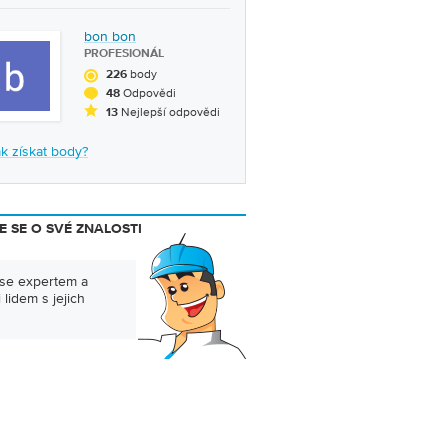
bon bon
PROFESIONÁL
body
226
Odpovědi
48
Nejlepší odpovědi
13
k získat body?
E SE O SVÉ ZNALOSTI
 se expertem a
lidem s jejich