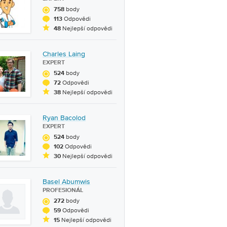
body
758
Odpovědi
113
Nejlepší odpovědi
48
Charles Laing
EXPERT
body
524
Odpovědi
72
Nejlepší odpovědi
38
Ryan Bacolod
EXPERT
body
524
Odpovědi
102
Nejlepší odpovědi
30
Basel Abumwis
PROFESIONÁL
body
272
Odpovědi
59
Nejlepší odpovědi
15