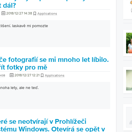
t dál?
2018/12/27 14:38
Applications
zlišení. laskavě mi pomozte
e fotografií se mi mnoho let líbilo.
řít fotky pro mě
нов
2018/12/27 12:21
Applications
noha lety, ale ne teď.
ré se neotvírají v Prohlížeči
ystému Windows. Otevírá se opět v