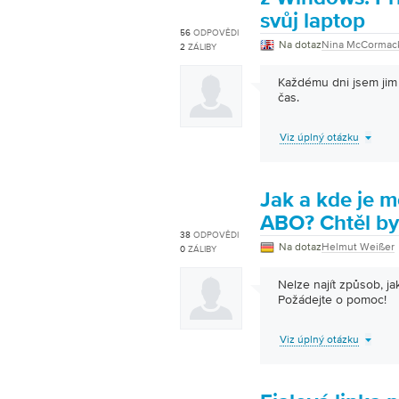
svůj laptop
56
ODPOVĚDI
Na dotaz
Nina McCormac
2
ZÁLIBY
Každému dni jsem jim d
čas.
Viz úplný otázku
Jak a kde je m
ABO? Chtěl by
38
ODPOVĚDI
Na dotaz
Helmut Weißer
0
ZÁLIBY
Nelze najít způsob, ja
Požádejte o pomoc!
Viz úplný otázku