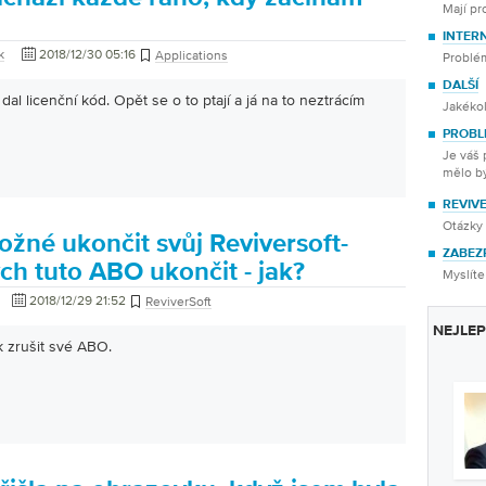
Mají p
INTER
k
2018/12/30 05:16
Applications
Problé
DALŠÍ
al licenční kód. Opět se o to ptají a já na to neztrácím
Jakékol
PROBL
Je váš 
mělo b
REVIV
Otázky 
ožné ukončit svůj Reviversoft-
ZABEZ
ch tuto ABO ukončit - jak?
Myslíte
2018/12/29 21:52
ReviverSoft
NEJLEP
k zrušit své ABO.