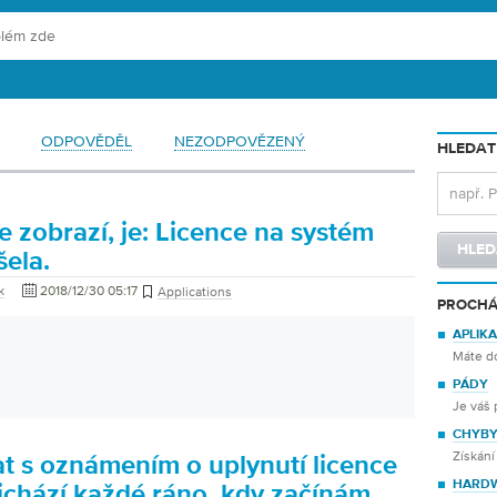
ODPOVĚDĚL
NEZODPOVĚZENÝ
HLEDAT
e zobrazí, je: Licence na systém
ela.
k
2018/12/30 05:17
Applications
PROCHÁ
APLIK
Máte do
PÁDY
Je váš 
CHYB
Získání
at s oznámením o uplynutí licence
HARD
ichází každé ráno, kdy začínám