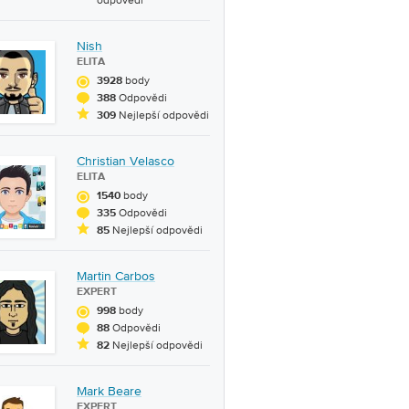
odpovědi
Nish
ELITA
body
3928
Odpovědi
388
Nejlepší odpovědi
309
Christian Velasco
ELITA
body
1540
Odpovědi
335
Nejlepší odpovědi
85
Martin Carbos
EXPERT
body
998
Odpovědi
88
Nejlepší odpovědi
82
Mark Beare
EXPERT