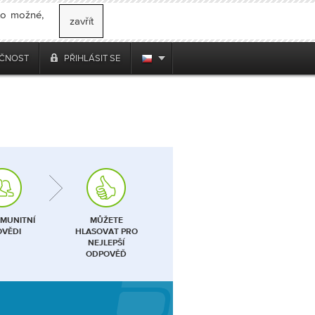
 to možné,
zavřít
ČNOST
PŘIHLÁSIT SE
MUNITNÍ
MŮŽETE
VĚDI
HLASOVAT PRO
NEJLEPŠÍ
ODPOVĚĎ