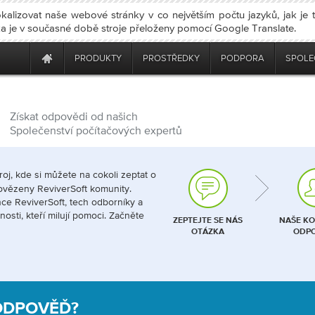
kalizovat naše webové stránky v co největším počtu jazyků, jak je
nka je v současné době stroje přeloženy pomocí Google Translate.
PRODUKTY
PROSTŘEDKY
PODPORA
SPOLE
Získat odpovědi od našich
Společenství počítačových expertů
roj, kde si můžete na cokoli zeptat o
povězeny ReviverSoft komunity.
ce ReviverSoft, tech odborníky a
osti, kteří milují pomoci. Začněte
ZEPTEJTE SE NÁS
NAŠE KO
OTÁZKA
ODPO
ODPOVĚĎ?