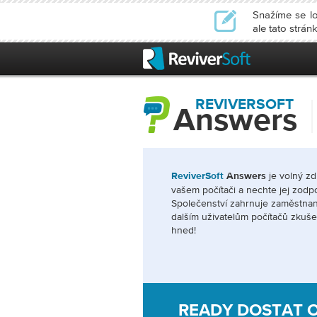
Snažíme se lo
ale tato strá
REVIVERSOFT
Answers
je volný zd
ReviverSoft
Answers
vašem počítači a nechte jej zod
Společenství zahrnuje zaměstnan
dalším uživatelům počítačů zkušen
hned!
READY DOSTAT 