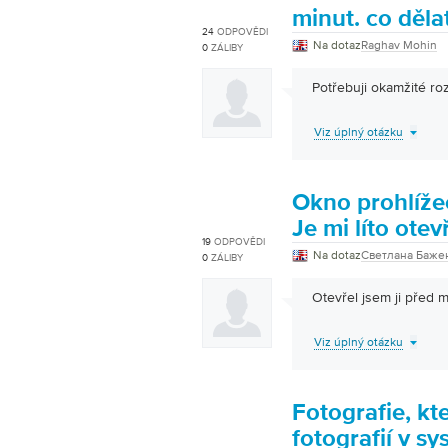
minut. co děla
24
ODPOVĚDI
Na dotaz
Raghav Mohin
0
ZÁLIBY
Potřebuji okamžité ro
Viz úplný otázku
Okno prohlížeč
Je mi líto otev
19
ODPOVĚDI
Na dotaz
Светлана Баже
0
ZÁLIBY
Otevřel jsem ji před m
Viz úplný otázku
Fotografie, kte
fotografií v s